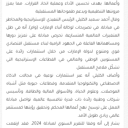
وأعمالها، بهدف تحسين الأداء وعملية اتخاذ القرارات، مما يعزز
مرونتها التنظيمية ويدعم طموحاتها المستقبلية.
وقال أحمد سعيد الكليلي الرئيس التنفيذي للإستراتيجية والمخاطر
في مبادلة، في تصريحات لوكالة أنباء الإمارات (وام)، أنه في ظل
المتغيرات العالمية المتسارعة، تحرص مبادلة على تعزيز دورها
ومساهماتها الفاعلة في الجهود الرامية لبناء مستقبل اقتصادي
قوي ومتنوع لدولة الإمارات من خلال استثمارات رائدة على
المستويين الوطني والعالمي في القطاعات الإستراتيجية التي
تشكّل ملامح المستقبل.
وأضاف الكليلي أنه عبر استثمارات نوعية في مجالات الذكاء
الاصطناعي والتكنولوجيا المتقدمة، وقطاعات حيوية مثل أشباه
الموصلات، وعلوم الحياة، والأسواق المالية والطاقة، وتأسيس
شركات وطنية رائدة ذات قدرة تنافسية عالمية، تواصل مبادلة
العمل على ترسيخ نهج أعمالها المحكم، وتحقيق رؤيتها كمستثمر
عالمي ريادي طويل الأمد.
يشار إلى أنه وفقا للتقرير السنوي لمبادلة 2024، فقد ارتفعت