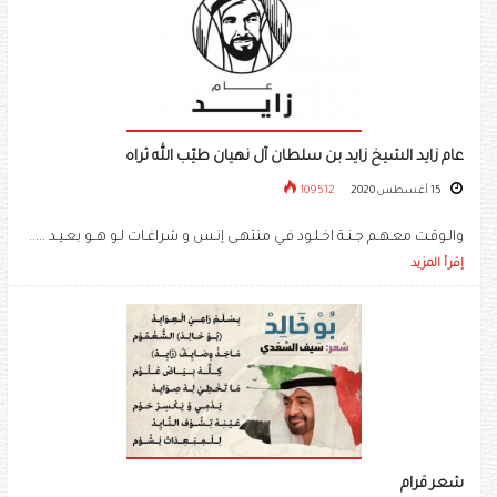
عام زايد الشيخ زايد بن سلطان آل نهيان طيّب الله ثراه
15 أغسطس 2020
109512
والـوقـت معـهـم جـنـة اخـلـود فـي منتهـى إنـس و شراغـات لـو هــو بعـيـد .....
إقرأ المزيد
شعر قرام