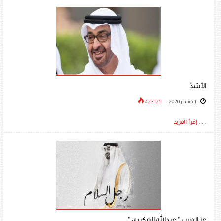
الأسَدْ
1 نوفمبر 2020
423125
.....
إقرأ المزيد
عز العرب " عبدالله العكبري "