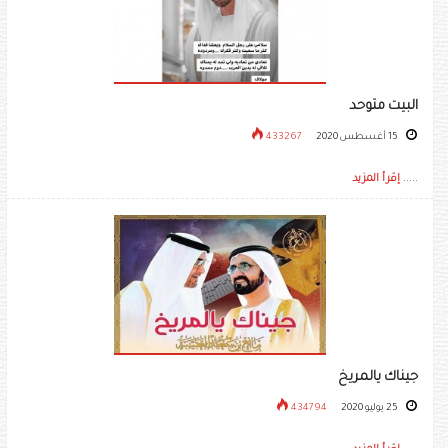
البيت متوحد
15 أغسطس 2020
433267
.....
إقرأ المزيد
جيناك يالمريخ
25 يوليو 2020
434794