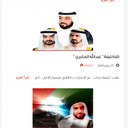
.....
إقرأ المزيد
كلناخليفة " عبدالله العكبري "
25 يوليو 2020
108416
عقب خليفة سات ، عز الإمارات باطلاق مسبار الامل ، كم .....
إقرأ المزيد