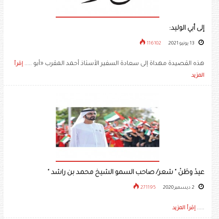
إلى أبي الوليد:
13 يونيو 2021
116102
هذه القصيدة مهداة إلى سعادة السفير الأستاذ أحمد المقرب «أبو .....
إقرأ
المزيد
عيدْ وطَنْ " شعر/ صاحب السمو الشيخ محمد بن راشد "
2 ديسمبر 2020
271195
.....
إقرأ المزيد