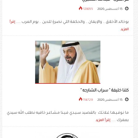
15 أغسطس 2020
120055
بوخالد الأخلاق .. والإيمان .. والحكمة اللي نصرةٍ للدين .. يوم العرب .....
إقرأ
المزيد
كلنا خليفة " سراب الشارجه "
15 أغسطس 2020
114729
ما نـوفـيـهـا غـلاتـك بالقصيد سـيـدي فـيـنا مـشـاعـر خافيه نطلب الله سيدي
بعمرك .....
إقرأ المزيد