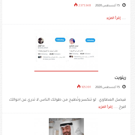
15 أغسطس 2020
2375348
.....
إقرأ المزيد
ريتويت
15 أغسطس 2020
105391
فيصل العطاوي لو تنكسر وتْطيح من طولك الناس لا تدري عن احوالك
افرح .....
إقرأ المزيد