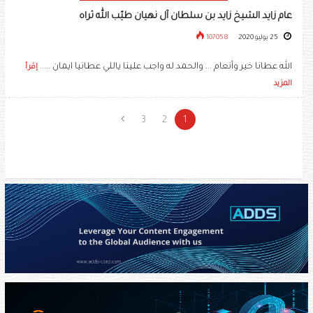
عام زايد الشيخ زايد بن سلطان آل نهيان طيّب الله ثراه
25 يوليو 2020
107058
الله عطانا خير وأنعام ... والحمد له واجب علينا ياللي عطانيا ايمان .....
إقرأ
المزيد
3
2
1