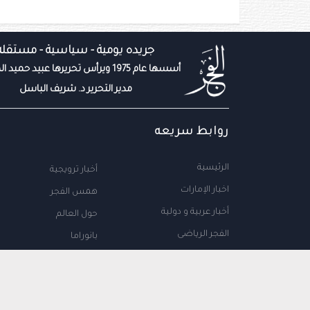
جريده يومية - سياسية - مستقله
أسسها عام 1975 ويرأس تحريرها عبيد حميد المزروعي
مدير التحرير د. شريف الباسل
روابط سريعه
الرئيسية
أخبار ترويجية
اخبار الإمارات
همس الفجر
أخبار عربية و دولية
حول العالم
الفجر الرياضى
بانوراما
المال والاعمال
سياحة
مجتمع الإمارات
علوم