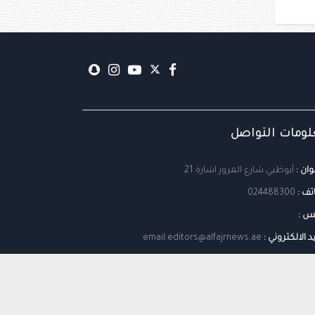
ومات التواصل
وان :
أبوظبي شارع المرور اشارة 21
تف :
024488300
س :
يد الالكتروني :
email:editors@alfajrnews.ae