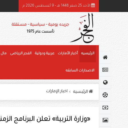
الأحد 25 صفر 1448 هـ - 9 أغسطس 2026 م
ئيس الدولة ونائباه يهنئون رئيس كوت ديفوار بذكرى استقلال بلاده
جريده يومية - سياسية - مستقلة
تأسست عام 1975
الرئيسيه
أخبار الأمارات
عربية ودولية
الفجر الرياضى
مال 
الاصدارات السابقه
اخبار الإمارات
الرئيسيه
«وزارة التربية» تعلن البرنامج الزمني لنت