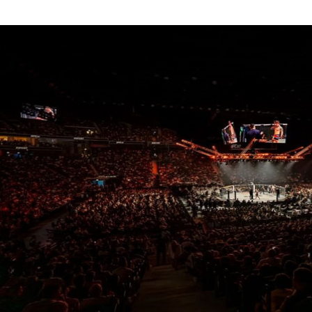
الق
المش
للمد