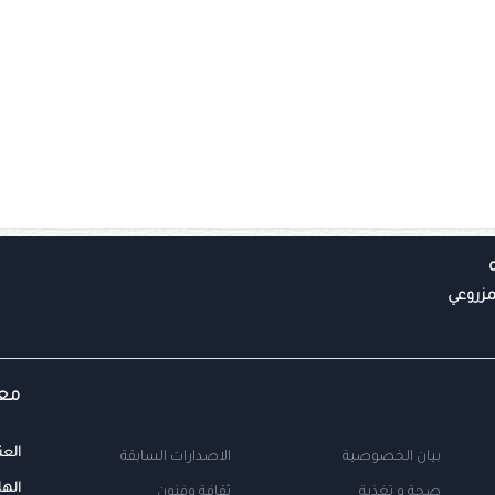
معل
العن
بيان الخصوصية
الاصدارات السابقة
الها
صحة و تغذية
ثقافة وفنون