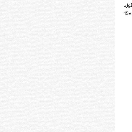
ول،
وصاحب السجل «21 انتصاراً، وخسارتان، وتعادل واحد»، مع الأمريكي خليل راونتري جونيور، المصنف الخامس، وصاحب السجل «15