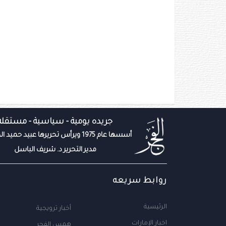
جريده يومية - سياسية - مستقله
أسسها عام 1975 ويرأس تحريرها عبيد حميد المزروعي
مدير التحرير د. شريف الباسل
روابط سريعه
الرئيسية
أخبار ترويجية
اخبار الإمارات
همس الفجر