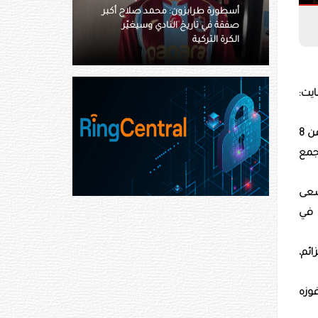
ورة طرابزون: محمد صلاح أكبر
لم يفعلها مع كريستيانو رونالدو..
 في تاريخ النادي وسيغيّر
لماذا رضخ فلورنتينو بيريز أمام
ة التركية
فينيسيوس؟
ايت:
ويشهد الحدث الظهور الأول للمقاتل الروسي غير المهزوم في الوزن الخفيف ماغوميد «تشانكو» زاينوكوف، الذي يمتلك سجلاً من 8
ي مواجهة تجمع
سعى
اضية أو الإخضاع من أصل 10 انتصارات في
ن الأرجنتيني سانتياغو بونزينيبيو، صاحب السجل البالغ 31 انتصاراً مقابل 9 هزائم،
 بعد فوزه