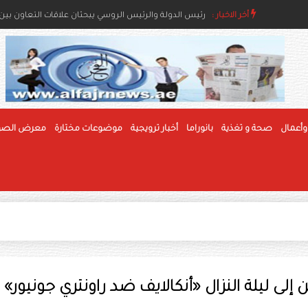
أخر الاخبار :
رئيس الدولة ونائباه يعزون خادم الحرمين بوفاة والدة ال
رئيس الدولة والرئيس الروسي يبحثان علاقات التعاون بين ا
وأعمال
صحة و تغذية
بانوراما
أخبار ترويجية
موضوعات مختارة
معرض الصو
لى ليلة النزال «أنكالايف ضد راونتري جونيور»