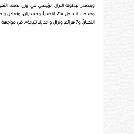
ويتصدر البطولة النزال الرئيسي في وزن نصف الثقي
انتصاراً، و7 هزائم، ونزال واحد بلا نتيجة»، في مواجهة يتطلع الفائز بها إلى تعزيز فرصه في المنافسة على لقب الفئة.