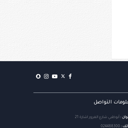
ومات التواصل
وان :
أبوظبي شارع المرور اشارة 21
تف :
024488300