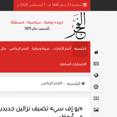
الجمعة 23 صفر 1448 هـ - 7 أغسطس 2026 م
ئيس الدولة ونائباه يهنئون رئيس كوت ديفوار بذكرى استقلال بلاده
جريده يومية - سياسية - مستقلة
تأسست عام 1975
الرئيسيه
أخبار الأمارات
عربية ودولية
الفجر الرياضى
مال 
الاصدارات السابقه
الفجر الرياضى
الرئيسيه
«يو إف سي» تضيف نزالين جديدين إ