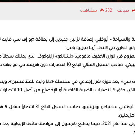
أسط
طباعه
232 مشاهدة
صفقة
الكر
ة والسياحة – أبوظبي، إضافة نزالين جديدين إلى بطاقة «يو إف سي فايت ن
انتصارات دون خسارة، عندما يلتقي البولندي داميان رزيبيكي، صاحب السجل المثالي البالغ 10 انتصارات دون هزيمة، ف
ف سي» بعد فوزه بقرار إجماعي في سلسلة «دانا وايت للمتنافسين»، وي
إلى مواصلة سجله الخالي من الهزائم أمام رزيبيكي، الذي حقق 9 انتصارات بالضربة الق
كما تتضمن البطولة نزالاً في وزن الوِلتر يجمع بي
ويعود بونزينيبيو إلى المنافسة في أبوظبي للمرة الأولى منذ عام 2021، فيما يتطلع باترسون إلى مواصلة نتائجه الإيجابية
.