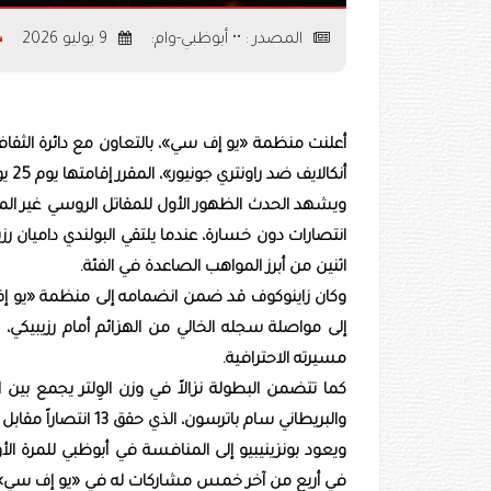
المصدر : •• أبوظبي-وام:
9 يوليو 2026
أعلنت منظمة «يو إف سي»، بالتعاون مع دائرة الثقاف
أنكالايف ضد راونتري جونيور»، المقرر إقامتها يوم 25 يوليو الجاري في الاتحاد أرينا بجزيرة ياس.
اثنين من أبرز المواهب الصاعدة في الفئة.
وكان زاينوكوف قد ضمن انضمامه إلى منظمة «يو إ
مسيرته الاحترافية.
والبريطاني سام باترسون، الذي حقق 13 انتصاراً مقابل هزيمتين.
في أربع من آخر خمس مشاركات له في «يو إف سي»