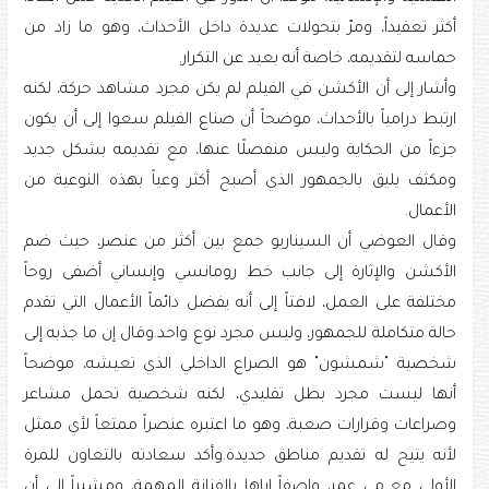
أكثر تعقيداً، ومرّ بتحولات عديدة داخل الأحداث، وهو ما زاد من
حماسه لتقديمه، خاصة أنه بعيد عن التكرار.
وأشار إلى أن الأكشن في الفيلم لم يكن مجرد مشاهد حركة، لكنه
ارتبط درامياً بالأحداث، موضحاً أن صناع الفيلم سعوا إلى أن يكون
جزءاً من الحكاية وليس منفصلًا عنها، مع تقديمه بشكل جديد
ومكثف يليق بالجمهور الذي أصبح أكثر وعياً بهذه النوعية من
الأعمال.
وقال العوضي أن السيناريو جمع بين أكثر من عنصر، حيث ضم
الأكشن والإثارة إلى جانب خط رومانسي وإنساني أضفى روحاً
مختلفة على العمل، لافتاً إلى أنه يفضل دائماً الأعمال التي تقدم
حالة متكاملة للجمهور، وليس مجرد نوع واحد.وقال إن ما جذبه إلى
شخصية "شمشون" هو الصراع الداخلي الذي تعيشه، موضحاً
أنها ليست مجرد بطل تقليدي، لكنه شخصية تحمل مشاعر
وصراعات وقرارات صعبة، وهو ما اعتبره عنصراً ممتعاً لأي ممثل
لأنه يتيح له تقديم مناطق جديدة.وأكد سعادته بالتعاون للمرة
الأولى مع مي عمر، واصفاً إياها بالفنانة المهمة، ومشيراً إلى أن