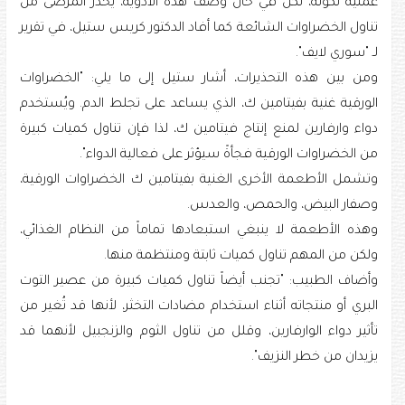
عملية تكوّنه، لكن في حال وصف هذه الأدوية، يُحذّر المرضى من
تناول الخضراوات الشائعة كما أفاد الدكتور كريس ستيل، في تقرير
لـ "سوري لايف".
ومن بين هذه التحذيرات، أشار ستيل إلى ما يلي: "الخضراوات
الورقية غنية بفيتامين ك، الذي يساعد على تجلط الدم. ويُستخدم
دواء وارفارين لمنع إنتاج فيتامين ك، لذا فإن تناول كميات كبيرة
من الخضراوات الورقية فجأةً سيؤثر على فعالية الدواء".
وتشمل الأطعمة الأخرى الغنية بفيتامين ك الخضراوات الورقية،
وصفار البيض، والحمص، والعدس.
وهذه الأطعمة لا ينبغي استبعادها تماماً من النظام الغذائي،
ولكن من المهم تناول كميات ثابتة ومنتظمة منها.
وأضاف الطبيب: "تجنب أيضاً تناول كميات كبيرة من عصير التوت
البري أو منتجاته أثناء استخدام مضادات التخثر، لأنها قد تُغير من
تأثير دواء الوارفارين، وقلل من تناول الثوم والزنجبيل لأنهما قد
يزيدان من خطر النزيف".