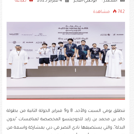
المصدر : •• أبوظبي-الفجر:
4 فبراير 2025
طباعه
742 مشاهدة
تنطلق يومي السبت والأحد، 8 و9 فبراير، الجولة الثانية من بطولة
خالد بن محمد بن زايد للجوجيتسو المخصصة لمنافسات "بدون
البدلة"، والتي يستضيفها نادي النصر في دبي بمشاركة واسعة من