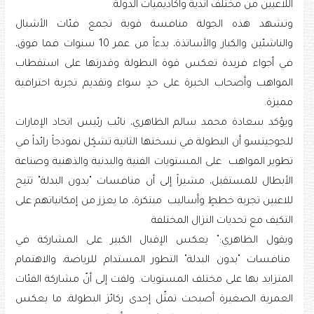
اللاعبين من مختلف أندية وأكاديميات الدولة.
وتشهد هذه الجولة منافسة قوية تجمع فئات الأشبال
والناشئين والكبار والأساتذة، بدءاً من عمر 10 سنوات فما فوق،
في أجواء فريدة تعكس قوة البطولة وقدرتها على استقطاب
المواهب وأصحاب الخبرة على حدٍ سواء وتقديم تجربة احترافية
مميزة.
ويؤكد سعادة محمد سالم الظاهري، نائب رئيس اتحاد الإمارات
للجوجيتسو أن البطولة في نسختها الثانية تشكٍل نموذجاً رائداً في
تطوير المواهب على المستويات الفنية والبدنية والذهنية وصناعة
الأبطال للمستقبل، مشيراً إلى أن منافسات "بدون البدلة" تتيح
للاعبين تجربة خططٍ وأساليب مبتكرة، ما يعزز من إمكانياتهم على
التكيف مع تحديات النزال المختلفة.
ويقول الظاهري:" يعكس الإقبال الكبير على المشاركة في
منافسات "بدون البدلة" التطور المستدام للرياضة، والاهتمام
المتزايد بها على مختلف المستويات. ولفت إلى أنّ مشاركة الفئات
العمرية الصغيرة أصبحت تمثّل إحدى ركائز البطولة، ما يعكس