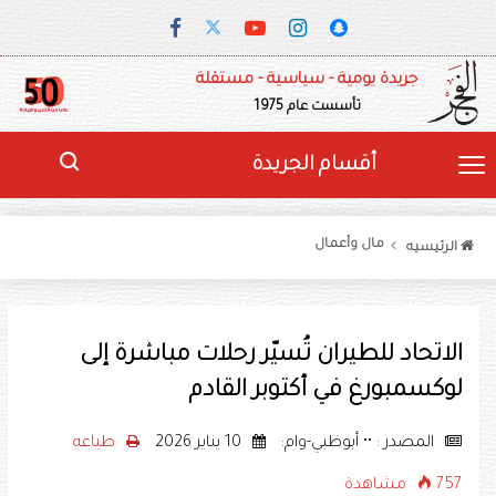
جريدة يومية - سياسية - مستقلة
تأسست عام 1975
أقسام الجريدة
مال وأعمال
الرئيسيه
الاتحاد للطيران تُسيّر رحلات مباشرة إلى
لوكسمبورغ في أكتوبر القادم
المصدر : •• أبوظبي-وام:
10 يناير 2026
طباعه
757 مشاهدة