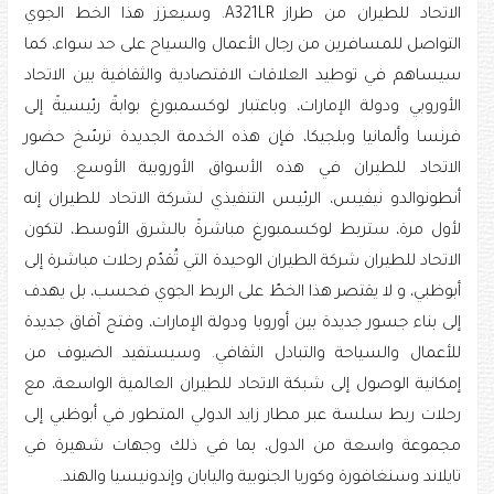
الاتحاد للطيران من طراز A321LR. وسيعزز هذا الخط الجوي
التواصل للمسافرين من رجال الأعمال والسياح على حد سواء، كما
سيساهم في توطيد العلاقات الاقتصادية والثقافية بين الاتحاد
الأوروبي ودولة الإمارات، وباعتبار لوكسمبورغ بوابةً رئيسيةً إلى
فرنسا وألمانيا وبلجيكا، فإن هذه الخدمة الجديدة ترسّخ حضور
الاتحاد للطيران في هذه الأسواق الأوروبية الأوسع. وقال
أنطونوالدو نيفيس، الرئيس التنفيذي لشركة الاتحاد للطيران إنه
لأول مرة، ستربط لوكسمبورغ مباشرةً بالشرق الأوسط، لتكون
الاتحاد للطيران شركة الطيران الوحيدة التي تُقدّم رحلات مباشرة إلى
أبوظبي، و لا يقتصر هذا الخطّ على الربط الجوي فحسب، بل يهدف
إلى بناء جسور جديدة بين أوروبا ودولة الإمارات، وفتح آفاق جديدة
للأعمال والسياحة والتبادل الثقافي. وسيستفيد الضيوف من
إمكانية الوصول إلى شبكة الاتحاد للطيران العالمية الواسعة، مع
رحلات ربط سلسة عبر مطار زايد الدولي المتطور في أبوظبي إلى
مجموعة واسعة من الدول، بما في ذلك وجهات شهيرة في
تايلاند وسنغافورة وكوريا الجنوبية واليابان وإندونيسيا والهند.