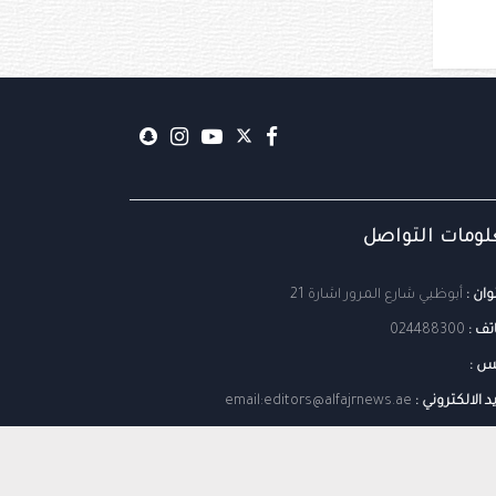
ومات التواصل
وان :
أبوظبي شارع المرور اشارة 21
تف :
024488300
س :
يد الالكتروني :
email:editors@alfajrnews.ae