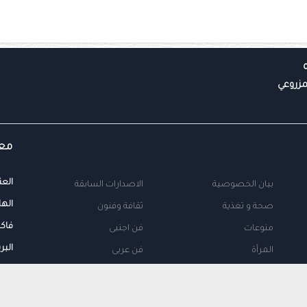
معل
العن
بيان الخصوصية
الاصدارات السابقة
الها
صحة و تغذية
ثقافة وفنون
فاك
منوعات
فن اجنبى
البر
المرأة
فن عربى
محلية
اتصل بنا
طب
اعلن معنا