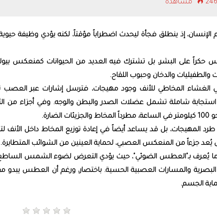
2 مشاهدة
لإنسان، إذ ينطلق فجأة ليحدث اضطراباً مؤقتاً، لكنه يؤدي وظيفة حيوية
س حكراً على البشر، بل تشترك فيه العديد من الحيوانات كمنعكس بيول
 والطفيليات والدخان وحبوب اللقاح.
 الغشاء المخاطي للأنف وجود مهيجات، فترسل إشارات عبر العصب ثل
 استجابة شاملة تشمل عضلات الصدر والبطن والوجه. وفي أجزاء من الثان
ضارة.
د المهيجات، بل قد يساعد أيضاً في إعادة توزيع المخاط داخل الأنف لتع
طس يُعد جزءاً من المنعكس العصبي، لحماية العينين من الشوائب المتطايرة.
حو 25% من البشر يعانون ما يُعرف بـ"العطس الضوئي"، حيث يؤدي التعرض لضوء الشمس الساطع
لبصرية والمسارات العصبية الحسية. باختصار، ورغم أن العطس يبدو مفاج
ماية الجسم.