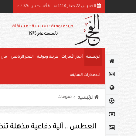
الخميس 22 صفر 1448 هـ - 6 أغسطس 2026 م
هرجان الوثبة للرطب يتوج الفائزين في «خرايف البيت» والمانجو
جريده يومية - سياسية - مستقلة
تأسست عام 1975
الرئيسيه
أخبار الأمارات
عربية ودولية
الفجر الرياضى
مال 
الاصدارات السابقه
منوعات
الرئيسيه
العطس .. آلية دفاعية مذهلة ت