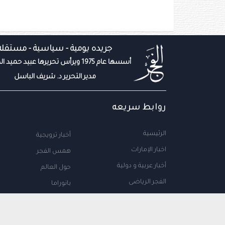
جريده يومية - سياسية - مستقله
أسسها عام 1975 ويرأس تحريرها عبيد حميد المزروعي
مدير التحرير د. شريف الباسل
روابط سريعه
الرئيسية
أخبار ترويجية
اخبار الإمارات
همس الفجر
أخبار عربية و دولية
حول العالم
الفجر الرياضى
بانوراما
المال والاعمال
سياحة
مجتمع الإمارات
علوم