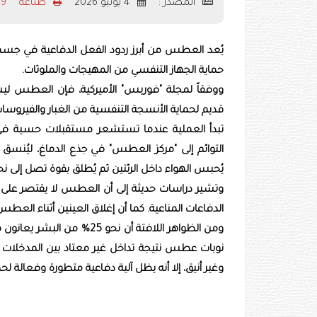
المصدر :
4 يونيو 2026
طباعه
469
يُعد العطس من أبرز ردود الفعل الدفاعية في جسم ا
حماية الجهاز التنفسي من المهيجات والملوثات.
ووفقاً لمجلة "فوربس" الأميركية، فإن العطس لي
قديم لحماية الأنسجة التنفسية من الغبار والفيروسات
تبدأ العملية عندما تستشعر مستقبلات حسية في
التوائم إلى "مركز العطس" في جذع الدماغ، ليُنسق
يُحبس الهواء داخل الرئتين ثم يُطلق بقوة تصل إلى نحو 100 كيلومتر في الساعة، مطرداً المخاط والجزيئات ال
وتشير دراسات حديثة إلى أن العطس لا يقتصر على طر
الدفاعات المناعية. كما أن إغلاق العينين أثناء الع
ومن الظواهر اللافتة أن ن
نوبات عطس نتيجة تداخل غير معتاد بين المدخلات ا
وغير أنيق، إلا أنه يظل آلية دفاعية متطورة وفعالة لح