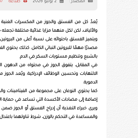
المصدر :
2 يونيو 2026
طباعه
2937
يُعدّ كل من الفستق والجوز من المكسرات الغنية با
والألياف، لكن لكل منهما مزايا غذائية مختلفة تجعله خيا
ويتميز الفستق باحتوائه على نسبة أعلى من البروتين 
مصدرًا مهمًا للبروتين النباتي الكامل. كذلك يحتوي 
بالشبع وتنظيم مستويات السكر في الدم‎.‎
الالتهابات وتحسين الوظائف الإدراكية. ويُعد الجوز 
الدموية‎.‎
إضافة إلى مضادات الأكسدة التي تساعد في حماية الجسم
ويرى خبراء التغذية أن إدراج الفستق أو الجوز ضم
والمساعدة في التحكم بالوزن، شرط تناولهما باعتدال ب