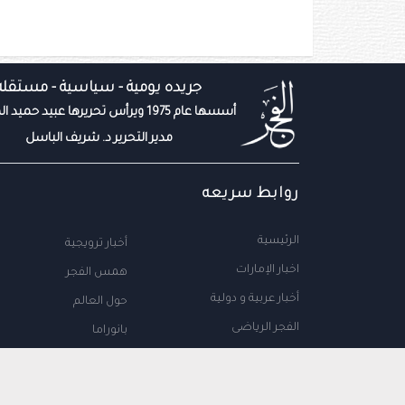
جريده يومية - سياسية - مستقله
أسسها عام 1975 ويرأس تحريرها عبيد حميد المزروعي
مدير التحرير د. شريف الباسل
روابط سريعه
الرئيسية
أخبار ترويجية
اخبار الإمارات
همس الفجر
أخبار عربية و دولية
حول العالم
الفجر الرياضى
بانوراما
المال والاعمال
سياحة
مجتمع الإمارات
علوم