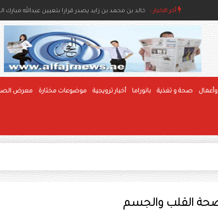
أخر الاخبار :
منصور بن زايد: الإمارات، تواصل ترسيخ نهجها الإنساني 
خالد بن محمد بن زايد يصدر قرارا بتعيين عبدالله مبارك ا
وأعمال
صحة و تغذية
بانوراما
أخبار ترويجية
موضوعات مختارة
معرض الصو
لصحة القلب والجسم