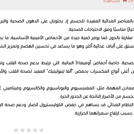
 مشاهدة
ل
ا
لعناصر الغذائية المفيدة للجسم، إذ يحتويان على الدهون الصحية ‏والبرو
رًا مناسبًا وفق الاحتياجات الصحية‎.‎
مقارنة بالجوز، كما يوفر كمية جيدة من الأحماض الأمينية الأساسية، ‏ما ي
الفستق على ألياف غذائية أكثر، وهو ما يساعد في تحسين ‏الهضم وتعزيز ال
في المقابل، يتفوق الجوز في محتواه من الدهون الصحية، خاصة أحماض أوميغا-3 النباتية، التي ترتبط بدعم صحة ال
من أغنى أنواع المكسرات بحمض "ألفا لينولينيك" المفيد لصحة ‏القلب والأ
 من الأضرار الناتجة عن الجذور الحرة‎.‎
ن النظام الغذائي قد يساهم في خفض الكوليسترول الضار، ودعم صحة ‏الق
سبب ارتفاع سعراتهما الحرارية‎.‎