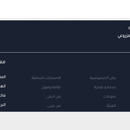
معل
العن
بيان الخصوصية
الاصدارات السابقة
الها
صحة و تغذية
ثقافة وفنون
فاك
منوعات
فن اجنبى
البر
المرأة
فن عربى
محلية
اتصل بنا
طب
اعلن معنا