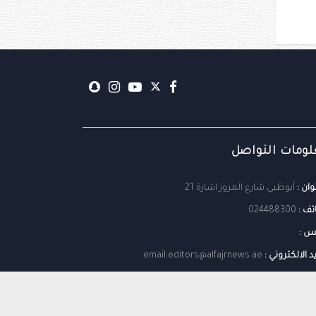
ومات التواصل
وان :
أبوظبي شارع المرور اشارة 21
تف :
024488300
س :
يد الالكتروني :
email:editors@alfajrnews.ae