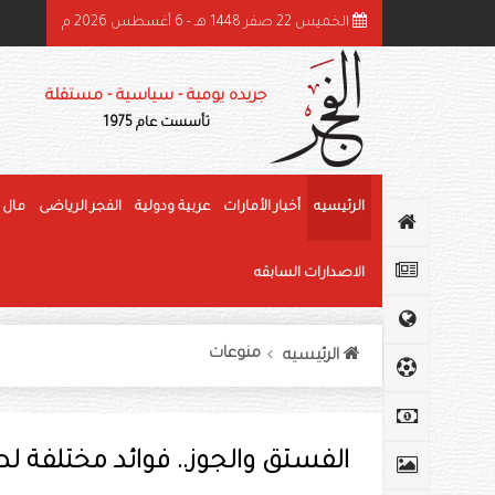
الخميس 22 صفر 1448 هـ - 6 أغسطس 2026 م
اع بن زايد: توفير المساكن الملائمة للمواطنين في العين يُمثِّل أولوية استراتيجية
جريده يومية - سياسية - مستقلة
تأسست عام 1975
الرئيسيه
أخبار الأمارات
عربية ودولية
الفجر الرياضى
مال 
الاصدارات السابقه
منوعات
الرئيسيه
الفستق والجوز.. فوائد مختلفة 