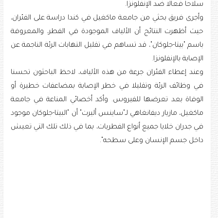
سلاحا فعالا ضد الإنفلونزا.
وأجرى فريق بحثي من جامعة ماكغيل في كندا دراسة على الفئران،
حيث أظهرت النتائج أن الألياف الموجودة في الفطر، والمعروفة
باسم "بيتا-جلوكان"، قد تساهم في تقليل التهابات الرئة الناجمة عن
الإصابة بالإنفلونزا.
وعند إعطاء الفئران جرعة من هذه الألياف، لاحظ الباحثون تحسنا
في وظائف الرئة وتقليلا في خطر الإصابة بمضاعفات خطيرة أو
الوفاة بعد تعرضها للفيروس. وأكد أخصائي المناعة في جامعة
ماكغيل، مازيار ديفانغاهي لـ"ساينس أليرت" أن "البيتا-جلوكان موجود
في جدران خلايا جميع أنواع الفطريات، بما في ذلك تلك التي تعيش
داخل جسم الإنسان وعلى سطحه".