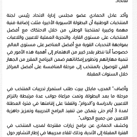
للاتحاد.
وأكد عادل الحمادي عضو مجلس إدارة الاتحاد رئيس لجنة
المنتخبات الوطنية أن البطولة الآسيوية الأخيرة مثلت إضافة فنية
مهمة وكبيرة لمنتخبنا الوطني من خلال الاحتكاك مع أفضل
المنتخبات على مستوى القارة، والتجربة العملية للاعبين واللاعبات
بمواجهة التحديات القوية مع أفضل العناصر على مستوى العالم،
خصوصاً أننا ننظر بقدر كبير من الاهتمام إلى أهمية هذه الأمور في
تنمية مهاراتهم وتطوير إمكاناتهم ضمن البرنامج المقرر من الجهاز
الفني للوصول بالمنتخب إلى مرحلة المنافسة على أفضل المراكز
خلال السنوات المقبلة.
وأضاف:" المدرب مايكل بيرت طلب استمرار تدريبات المنتخب في
مرحلة ما بعد البطولة، وتمت مراعاة جوانب عدة مرتبطة بالتزام
اللاعبين بالدراسة و"الدوام"، واتفقنا على إقامتها في فترة العطلة
لمدة 3 أيام حتى يتمكن من تنفيذ البرامج التدريبية وتعزيز جاهزية
اللاعبين من جميع الجوانب".
وكشف الحمادي عن برامج زيارات مقترحة لمدرب المنتخب في
الفترة المقبلة إلى الأندية، وذلك للقاء مدربيها في إطار التشاور حول