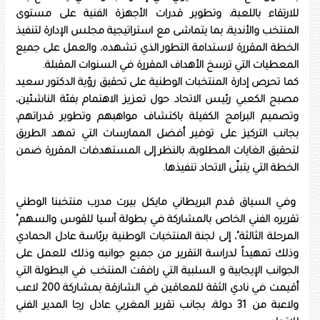
للارتقاء باللعبة، وتطوير قدرات الأجهزة الفنية على مستوى
المنتخب والأندية، بما يتماشى مع استراتيجية مجلس الإدارة لتنفيذ
الخطة المقررة لاستدامة التطور الذي تشهده، والعمل على جميع
المعطيات التي ترسخ الأهداف المقررة في السنوات المقبلة.
كما تحرص إدارة المنتخبات الوطنية على تحقيق رؤية الدكتور سعيد
مصبح الكعبي رئيس الاتحاد حول تعزيز الاهتمام بفئة الناشئين،
وتصميم البرامج الكفيلة باكتشاف مواهبهم وتطوير قدراتهم،
بجانب التركيز على توفير أفضل الممارسات التي تمهد الطريق
لتحقيق الغايات المطلوبة، بالنظر إلى المستهدفات المقررة ضمن
الخطة التي يتبنّى الاتحاد تنفيذها.
وفي السياق قدم البريطاني مايكل بيرت مدرب منتخبنا الوطني
تقريره الفني الخاص بالمشاركة في بطولة آسيا للقوس والسهم"
المرحلة الثالثة"، إلى لجنة المنتخبات الوطنية برئاسة عادل الحمادي
وذلك تمهيداً لدراسة التقرير من جميع جوانبه وذلك للعمل على
الجوانب الإيجابية و السلبية التي رافقت المنتخب في البطولة التي
أقيمت في نادي الثقة للمعاقين في الشارقة بمشاركة 200 لاعب
ولاعبة من 31 دولة، بجانب تقرير المغربي عادل رجا المدير الفني