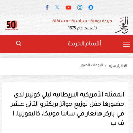
جريدة يومية - سياسية - مستقلة
تأسست عام 1975
أقسام الجريدة
البومات الصور
الرئيسيه
الممثلة الأمريكية البريطانية ليلي كولينز لدى
حضورها حفل توزيع جوائز بريكثرو الثاني عشر
في باركر هانغار في سانتا مونيكا، كاليفورنيا. ا
ف ب