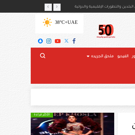
‹
›
أمير حمود بن سعود بن عبدالعزيز آل سعود
لبلدين والتطورات الإقليمية والدولية
+38°C
UAE
ر
الفيديو
ملحق الجريده
الأكثر قراءة
ن