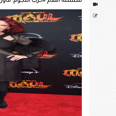
سلسلة أفلام «حرب النجوم: ماول -