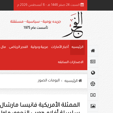
السبت 24 صفر 1448 هـ - 8 أغسطس 2026 م
ئيس الدولة ونائباه يهنئون رئيس كوت ديفوار بذكرى استقلال بلاده
جريده يومية - سياسية - مستقلة
تأسست عام 1975
الرئيسيه
أخبار الأمارات
عربية ودولية
الفجر الرياضى
مال 
الاصدارات السابقه
البومات الصور
الرئيسيه
الممثلة الأمريكية فانيسا مارشا