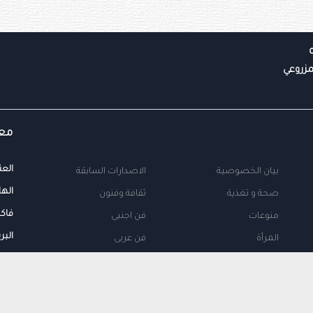
معل
العن
بيان الخصوصية
الاصدارات السابقة
الها
صحة و تغذية
ثقافة وفنون
فاك
منوعات
فن اجنبى
البر
المرأة
فن عربى
محلية
اتصل بنا
طب
اعلن معنا