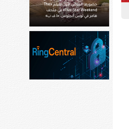
حضورها العرض الأول لفيلم «The
Five-Star Weekend» في متحف
tar Weekend
هامر في لوس أنجلوس. «ا ف ب»
هامر في لوس أنجلوس. «