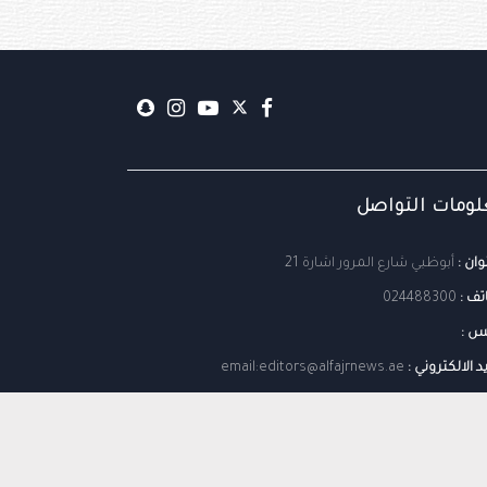
ومات التواصل
وان :
أبوظبي شارع المرور اشارة 21
تف :
024488300
س :
يد الالكتروني :
email:editors@alfajrnews.ae