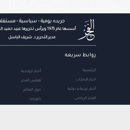
جريده يومية - سياسية - مستقله
أسسها عام 1975 ويرأس تحريرها عبيد حميد المزروعي
مدير التحرير د. شريف الباسل
روابط سريعه
الرئيسية
أخبار ترويجية
اخبار الإمارات
همس الفجر
أخبار عربية و دولية
حول العالم
الفجر الرياضى
بانوراما
المال والاعمال
سياحة
مجتمع الإمارات
علوم