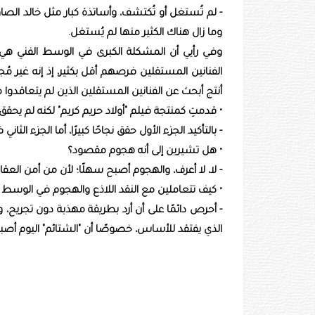
- لم تُستغل أو تُكتشف، وأساتذة كبار مثل خالد ا
وما زال هناك الكثير منها لم يُستغل.
وفي رأيي أن المشكلة الكبرى في الوسط الفني هي ا
الفنانين المستقلين فرصهم أقل بكثير، إذ إنه غير مُج
أنتج أبحث عن الفنانين المستقلين الذين لم يتعاقدوا م
• قدمتِ كمنتجة فيلم "أولاد حريم كريم" لكنه لم يحقق
- بالتأكيد الجزء الأول حقق نجاحًا كبيرًا، أما الجزء ا
• هل تشيرين إلى أنه هجوم مقصود؟
- لا، لا أعرف، والهجوم أصبح سهلًا؛ لأن من أمن العقا
• كيف تتعاملين مع النقد اللاذع والهجوم في الوسط ا
- أحرص دائمًا على أن أرد بطريقة مهذبة دون تجريح، و
الذي يفتقد للأساس، خصوصًا أن "الشتائم" اليوم أصب