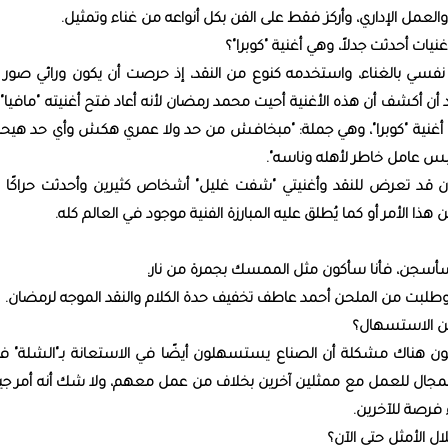
العمل الإداري، وأركز فقط على الفن بكل أنواعه من غناء وتمثيل.
يات أحدثت جدلاً، وهي أغنية "كوبرا"؟
ن نفسي بالغناء، واستخدمه كنوع من النقد، إذ حرصت أن يكون ورائي صور ل
ن أكشف أن هذه الأغنية أحيت محمد رمضان لأنه أعاد فتح أغنيته "مافيا"
ت أغنية "كوبرا"، وهي جملة: "مبخافش من حد ولا عمري هكش وأي حد هيحار
س عامل خاطر لأهله وناسه".
ان قد تعرض للنقد وأغنيتي "شفت غليل" أشخاص كثيرين وأحدثت حراكًا فني
 هذا الأمر أو كما يُطلق عليه المبارزة الفنية موجود في العالم كله.
سأسجن، فأنا سأكون مثل الممسك بجمرة من نار.
وطلبت من الملحن أحمد عاطف تخفيف حدة الكلام والنقد الموجه لرمضان.
من الاستسهال؟
ن هناك مشكلة أن الصناع يستسهلون أيضًا في الاستعانة بـ"الشلة" ف
المجال للعمل مع ممثلين آخرين بخلاف من عمل معهم، ولا شك أنه أمر جيد
 فرصة للآخرين.
 الأمثل حتى الآن؟