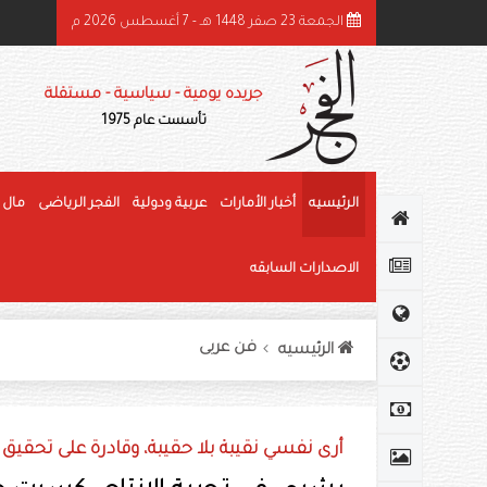
الجمعة 23 صفر 1448 هـ - 7 أغسطس 2026 م
ميد بن راشد: الشيخ زايد قائد عظيم وحّد الصف وأرسى دعائم النهضة وغرس قيم العط
جريده يومية - سياسية - مستقلة
تأسست عام 1975
الرئيسيه
أخبار الأمارات
عربية ودولية
الفجر الرياضى
مال 
الاصدارات السابقه
فن عربى
الرئيسيه
أرى نفسي نقيبة بلا حقيبة، وقادرة على تحقيق