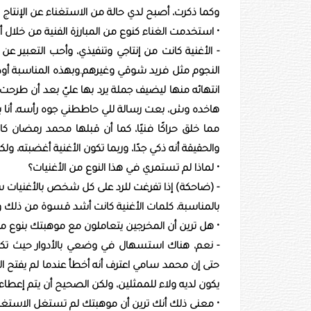
وكما ذكرت، أصبح لدي حالة من الاستغناء عن الإنتاج و
• استخدمت الغناء كنوع من المبارزة الفنية من خلال أغن
- الأغنية كانت من إنتاجي وتنفيذي، وأحب التعبير ع
النجوم مثل فريد شوقي وغيرهم.وبهذه المناسبة أود أ
انتهائه منها ليضيف جملة يرد بها عليّ بعد أن طرح
هاخده وش، بعت رسالة للي حاططني جوه رأسه، أنا ب
مما خلق حراكًا فنيًا، كما أن قبلها محمد رمضان ك
والحقيقة أنه ذكي جدًا، وربما تكون الأغنية أغضبته، ولكن
• لماذا لم تستمري في هذا النوع من الأغنيات؟
- (ضاحكة) إذا تفرغت للرد على كل شخص بالأغنيات 
بالمناسبة، كلمات الأغنية كانت أشد قسوة من ذلك 
• هل ترين أن المخرجين يتعاملون مع موهبتك بنوع 
- نعم، هناك استسهال في وضعي بالأدوار حيث تكو
حتى إن محمد سامي اعترف أنه أخطأ عندما لم يفتح 
يكون لديه ولاء للممثلين، ولكن الصحيح أن يتم إعطاء
• معنى ذلك أنك ترين أن موهبتك لم تستغل الاستغلال