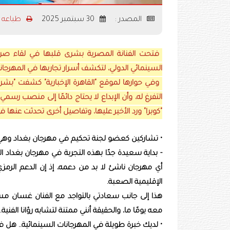
المصدر :
30 سبتمبر 2025
طباعه
فتحت الفنانة المصرية بشرى قلبها في لقاء ص
السينمائي الدولي، لتكشف أسرار تجاربها في المهرجانات 
وفي حوارها لموقع "القاهرة الإخبارية" كشفت "بشرى
التفرغ له، وأن الإبداع لا يحتاج دائمًا إلى منصب رسم
"كوبرا" ورد الأخير عليها، وتفاصيل أخرى تحدثت عنها
• تشاركين كعضو لجنة تحكيم في مهرجان بغداد وهي لي
- بداية سعيدة جدًا بهذه التجربة في مهرجان بغداد ال
أي مهرجان ناشئ لا بد من دعمه، إذ إن الدعم الرم
الإقليمية الصعبة.
هذا إلى جانب سعادتي بالتواجد مع الفنان غسان مس
معه يومًا ما، والحقيقة أنني ممتنة لتشابه رؤانا الفنية.
• لديك خبرة طويلة في المهرجانات السينمائية.. هل 