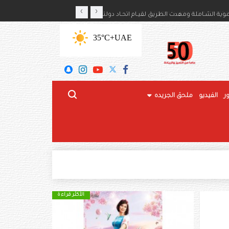
‹
›
ايكا بذكرى استقلال بلديهما
رئيس الدولة: محطة تاريخية 
+35°C
UAE
ر
الفيديو
ملحق الجريده
الأكثر قراءة