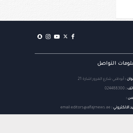
ومات التواصل
وان :
أبوظبي شارع المرور اشارة 21
تف :
024488300
س :
يد الالكتروني :
email:editors@alfajrnews.ae