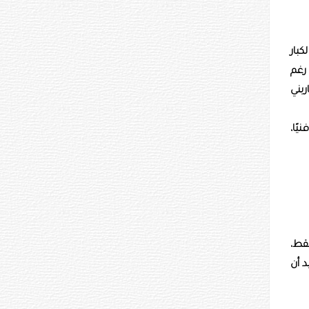
كبار
 رغم
بني
ًا،
قط،
 أن