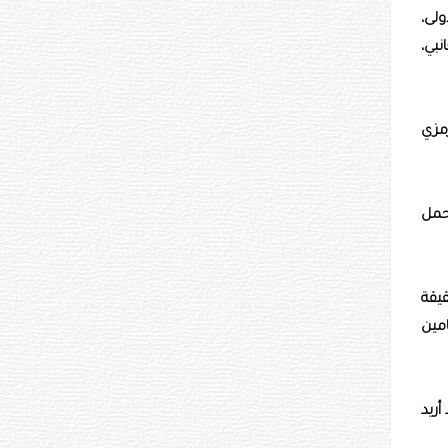
لى،
بي،
رمزي
تحمل
قيقة
امين
أريد