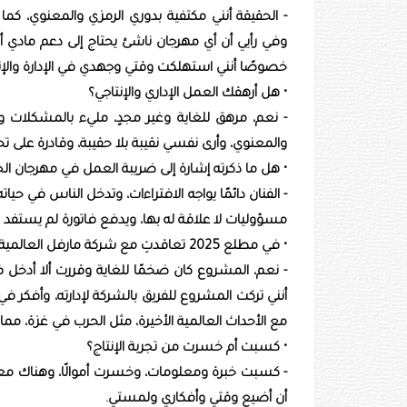
- الحقيقة أنني مكتفية بدوري الرمزي والمعنوي، ك
وفي رأيي أن أي مهرجان ناشئ يحتاج إلى دعم مادي أ
خصوصًا أنني استهلكت وقتي وجهدي في الإدارة والإنتاج
• هل أرهقك العمل الإداري والإنتاجي؟
- نعم، مرهق للغاية وغير مجدٍ، مليء بالمشكلات وقلة 
والمعنوي، وأرى نفسي نقيبة بلا حقيبة، وقادرة على 
• هل ما ذكرته إشارة إلى ضريبة العمل في مهرجان الج
- الفنان دائمًا يواجه الافتراءات، وتدخل الناس في حيا
مسؤوليات لا علاقة له بها، ويدفع فاتورة لم يستفد منها
• في مطلع 2025 تعاقدتِ مع شركة مارفل العالمية لإنتاج ثلاثة عشر فيلمًا، ما تفاصيل المشروع؟
- نعم، المشروع كان ضخمًا للغاية وقررت ألا أدخل في 
أنني تركت المشروع للفريق بالشركة لإدارته، وأفكر 
مع الأحداث العالمية الأخيرة، مثل الحرب في غزة، مما ج
• كسبت أم خسرت من تجربة الإنتاج؟
- كسبت خبرة ومعلومات، وخسرت أموالًا، وهناك معايير 
أن أضيع وقتي وأفكاري ولمستي.