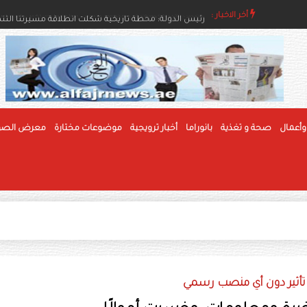
اء والإنسانية
أخر الاخبار :
رئيس الدولة ونائباه يهنئون رئيس بوليفيا وحاكم عام جام
وأعمال
صحة و تغذية
بانوراما
أخبار ترويجية
موضوعات مختارة
معرض الصو
 تأثير دون أي منصب رسمي