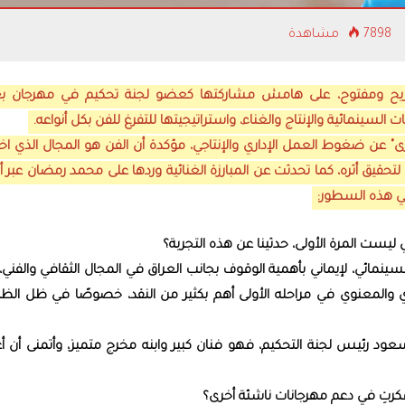
7898 مشاهدة
ريح ومفتوح، على هامش مشاركتها كعضو لجنة تحكيم في مهرجان بغ
السينمائية والإنتاج والغناء، واستراتيجيتها للتفرغ للفن بكل أنواعه.
" عن ضغوط العمل الإداري والإنتاجي، مؤكدة أن الفن هو المجال الذي اخ
ي لتحقيق أثره، كما تحدثت عن المبارزة الغنائية وردها على محمد رمضان عبر أ
 في هذه السطور:
ست المرة الأولى، حدثينا عن هذه التجربة؟
سينمائي، لإيماني بأهمية الوقوف بجانب العراق في المجال الثقافي والفني،
زي والمعنوي في مراحله الأولى أهم بكثير من النقد، خصوصًا في ظل الظ
عود رئيس لجنة التحكيم، فهو فنان كبير وابنه مخرج متميز، وأتمنى أن أ
فكرتِ في دعم مهرجانات ناشئة أخرى؟