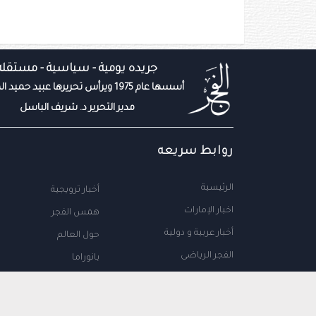
جريده يومية - سياسية - مستقله
أسسها عام 1975 ويرأس تحريرها عبيد حميد المزروعي
مدير التحرير د. شريف الباسل
روابط سريعه
الرئيسية
أخبار ترويجية
اخبار الإمارات
همس الفجر
أخبار عربية و دولية
حول العالم
الفجر الرياضى
بانوراما
المال والاعمال
سياحة
مجتمع الإمارات
علوم