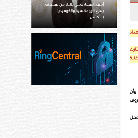
يارا السكرى عن «صقر وكناريا»:
خطوة هامة في مشواري السينمائي
داد
تارت
غنية
 وأن
روف
عمل