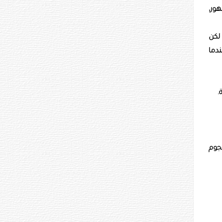
ور،
لكن
ندما
.
هجوم