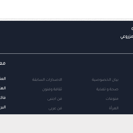
معل
العن
بيان الخصوصية
الاصدارات السابقة
الها
صحة و تغذية
ثقافة وفنون
فاك
منوعات
فن اجنبى
البر
المرأة
فن عربى
محلية
اتصل بنا
طب
اعلن معنا