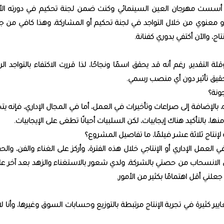
ما أسست مهرجان العين السينمائي وكنت ضمن لجنة تحكيم في دورته الأو
و معنوي من خلال التواجد في لجنة تحكيم أو المشاركة، وهذا كافي من جان
، والآن أكتفي بدوري كفنانة.
التقدير، رغم أنه قد يحقق اسمًا ونجاحًا، لذا قررت الاكتفاء بالتواجد ال
تحقيق تأثير دون أي منصب رسمي.
ونة؟
ته، بالإضافة إلى صراعات وتأخيرات في العمل، أما في المجال الإداري، فإنه ي
، بالتأكيد هناك إيجابيات، لكن السلبيات أحيانًا تطغى على الإيجابيات.
العمل الإداري أو الإنتاجي خلال هذه الفترة، وأركز على الغناء والفن، والح
في الانسحاب من حصتي بالشركة، ولدي شعور بالاستغناء والزهد بعد آخر ع
علني أقل اهتمامًا بكثير من الأمور.
كثيرة في تجربة الإنتاج مرتبطة بالتوزيع وحسابات السوق وغيرها، وأنا لا 