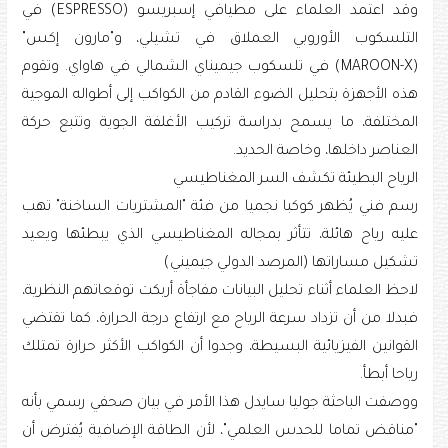
وقد اعتمد العلماء على مطيافي إسبريسو (ESPRESSO) في
التلسكوب الأوروبي العملاق في تشيلي، و"مارون إكس"
(MAROON-X) في تلسكوب جيميناي الشمالي في هاواي. وتقوم
هذه الأجهزة بتحليل الضوء القادم من الكواكب إلى أطواله الموجية
المختلفة، ما يسمح بدراسة تركيب الأغلفة الجوية وتتبع حركة
العناصر داخلها، وخاصة الحديد.
الرياح البطيئة تكشف السر المغناطيسي
رسم فني يُظهر كوكبا نجميا من فئة "المشتريات الساخنة" تهب
عليه رياح هائلة، تتأثر بمجاله المغناطيسي الذي يبطئها ويعيد
تشكيل مساراتها (المرصد الدولي جيميني)
لاحظ العلماء أثناء تحليل البيانات مفاجأة أربكت توقعاتهم النظرية،
فبدلا من أن تزداد سرعة الرياح مع ارتفاع درجة الحرارة، كما تقتضي
القوانين الفيزيائية البسيطة، وجدوا أن الكواكب الأكثر حرارة تمتلك
رياحا أبطأ.
ووصفت الباحثة جوليا سايدل هذا الأمر في بيان صحفي رسمي بأنه
"مناقض تماما للحدس العلمي"، لأن الطاقة الإضافية يُفترض أن