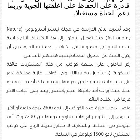
قادرة على الحفاظ على أغلفتها الجوية وربما
دعم الحياة مستقبلا.
وقد نُشرت نتائج الدراسة في مجلة نيتشر أسترونومي (Nature
Astronomy)، حيث توصل الباحثون إلى هذا الاكتشاف أثناء دراسة
سرعة الرياح في مجموعة من الكواكب العملاقة الحارة، دون أن
يكون البحث عن الحقول المغناطيسية هدفهم الأساسي.
ركز الباحثون على سبعة كواكب من فئة "المشتريات فائقة
السخونة" (Ultra-Hot Jupiters)، وهي كواكب غازية عملاقة تدور
على مسافات قريبة جدا من نجومها. ونتيجة لذلك أصبحت مقيدة
مديا، بحيث يواجه أحد جانبيها النجم باستمرار بينما يبقى الجانب الآخر
غارقا في الظلام الدائم.
وتصل درجات حرارة هذه الكواكب إلى نحو 2300 درجة مئوية أو أكثر،
ما يؤدي إلى نشوء رياح هائلة تتراوح سرعتها بين 7200 و25 ألف
كيلومتر في الساعة. وللمقارنة، لا تتجاوز سرعة الرياح على كوكب
المشتري نحو 1500 كيلومتر في الساعة.