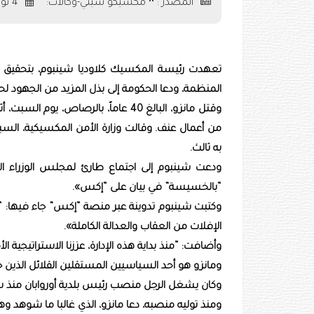
المصدر : •• مكسيكو سيتي-وكالات:
4 نوفمبر 2025
تعهدت رئيسة المكسيك كلاوديا شينبوم، بتحقيق ال
المنظمة، ودعا الحكومة إلى بذل المزيد من الجهود لحم
وقتل مانزو، البالغ 40 عاماً، بالرصا
من أعمال عنف. وقالت وزارة الأمن المكسيكية، الس
به ثالث.
ودعت شينبوم إلى اجتماع طارئ لمجلس الوزراء ال
“بالخسيسة” في بيان على “إكس».
وكتبت شينبوم تدوينة عبر منصة “إكس” جاء فيها: “ن
الإفلات من العقاب والعدالة الكاملة».
وأضافت: “منذ بداية هذه الإدارة، عززنا الاستراتيجية ال
ومانزو هو أحد السياسيين المستقلين القلائل الذين
وكان يشغل الرجل منصب رئيس بلدية أوروابان منذ سبتمبر
ومنذ توليه منصبه، دعا مانزو، الذي غالبا ما شوهد 