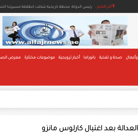
اء والإنسانية
أخر الاخبار :
رئيس الدولة ونائباه يهنئون رئيس بوليفيا وحاكم عام جام
رئيس الدولة: محطة تاريخية شكلت انطلاقة مسيرتنا التنموي
وأعمال
صحة و تغذية
بانوراما
أخبار ترويجية
موضوعات مختارة
معرض الصو
دالة بعد اغتيال كارلوس مانزو