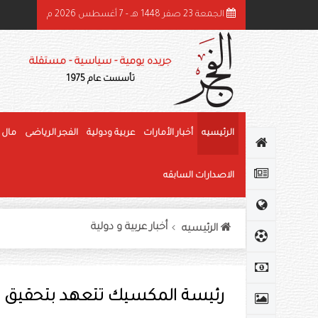
الجمعة 23 صفر 1448 هـ - 7 أغسطس 2026 م
ميد بن راشد: الشيخ زايد قائد عظيم وحّد الصف وأرسى دعائم النهضة وغرس قيم العط
جريده يومية - سياسية - مستقلة
تأسست عام 1975
الرئيسيه
أخبار الأمارات
عربية ودولية
الفجر الرياضى
مال 
الاصدارات السابقه
أخبار عربية و دولية
الرئيسيه
رئيسة المكسيك تتعهد بتحقيق الع