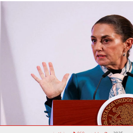
بوتين: 
ناغورني