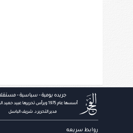
جريده يومية - سياسية - مستقله
أسسها عام 1975 ويرأس تحريرها عبيد حميد المزروعي
مدير التحرير د. شريف الباسل
روابط سريعه