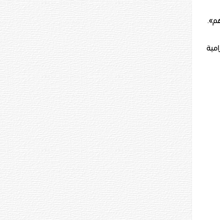
هم».
مية