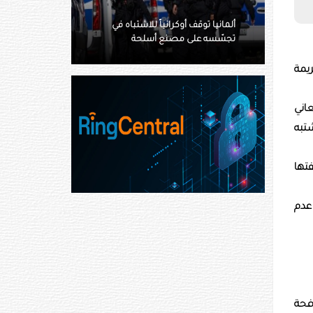
 توقف أوكرانياً للاشتباه في
سوريا تعيد فتح مطار دير الزور
ه على مصنع أسلحة
الدولي بعد توقف 14 عاما
يمة
تعاني
تبه
تها
عدم
افحة