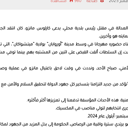
طباعه
960 مشاهدة
ألمانيا
تجسّس
عدالة في مقتل رئيس بلدية محلي، يدعى كارلوس مانزو، كان انتقد الجر
ايته هو وآخرين.
ص، يوم السبت، أثناء حضوره مهرجانا في وسط مدينة “أوروابان” بولاية “ميتشواكان”، التي 
بت، إن السلطات ألقت القبض على اثنين من المشتبه بهم، بينما توفي مش
أمني، صباح الأحد، ونددت في وقت لاحق باغتيال مانزو في عملية وصف
ؤكد من جديد التزامنا بتسخير كل جهود الدولة لتحقيق السلام والأمن مع 
أمنية. هذه الأحداث المؤسفة تدفعنا إلى تعزيزها أكثر فأكثر».
 جرى انتخابهم لتولي مناصب في المكسيك.
- أيلول عام 2024.
وهو يرتدي سترة واقية من الرصاص، الحكومة إلى بذل المزيد من الجهود لمك