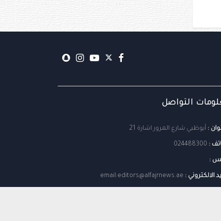
ومات التواصل
وان :
أبوظبي شارع المرور اشارة 21
تف :
024488300
س :
يد الالكتروني :
email:editors@alfajrnews.ae