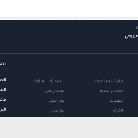
معل
العن
بيان الخصوصية
الاصدارات السابقة
الها
صحة و تغذية
ثقافة وفنون
فاك
منوعات
فن اجنبى
البر
المرأة
فن عربى
محلية
اتصل بنا
طب
اعلن معنا