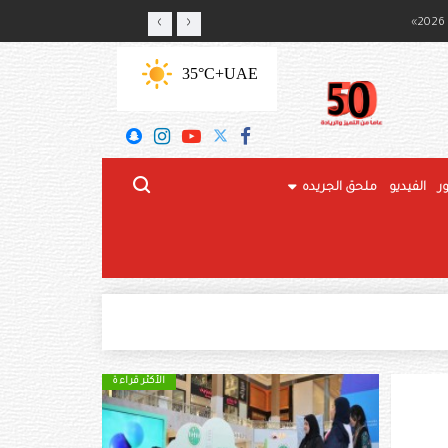
‹
›
ج المحلي
+35°C
UAE
ر
الفيديو
ملحق الجريده
الأكثر قراءة