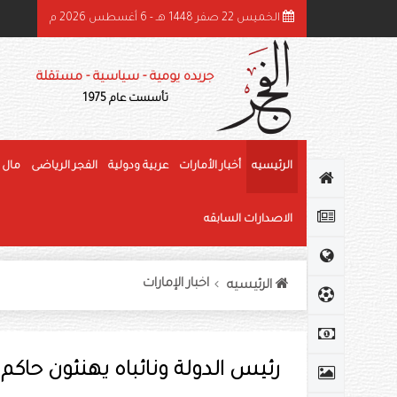
الخميس 22 صفر 1448 هـ - 6 أغسطس 2026 م
هرجان الوثبة للرطب يتوج الفائزين في «خرايف البيت» والمانجو
جريده يومية - سياسية - مستقلة
تأسست عام 1975
الرئيسيه
أخبار الأمارات
عربية ودولية
الفجر الرياضى
مال 
الاصدارات السابقه
اخبار الإمارات
الرئيسيه
رئيس الدولة ونائباه يهنئون حاكم