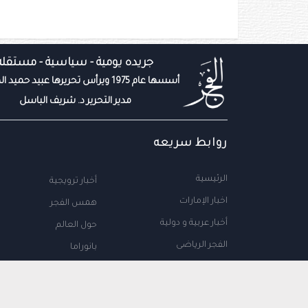
جريده يومية - سياسية - مستقله
أسسها عام 1975 ويرأس تحريرها عبيد حميد المزروعي
مدير التحرير د. شريف الباسل
روابط سريعه
الرئيسية
أخبار ترويجية
اخبار الإمارات
همس الفجر
أخبار عربية و دولية
حول العالم
الفجر الرياضى
بانوراما
المال والاعمال
سياحة
مجتمع الإمارات
علوم