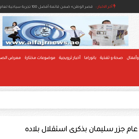
أخر الاخبار :
مسابقات الفاكهة بمهرجان الوثبة للرطب تعزز جودة الإنتا
«قصر الوطن» ضمن قائمة أفضل 100 تجربة سياحية لعام 2026
وأعمال
صحة و تغذية
بانوراما
أخبار ترويجية
موضوعات مختارة
معرض الصو
 عام جزر سليمان بذكرى استقلال بلاده