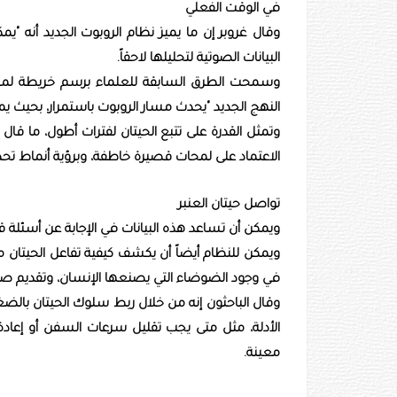
في الوقت الفعلي
وقال غروبر إن ما يميز نظام الروبوت الجديد ‌أنه "يم
البيانات الصوتية لتحليلها لاحقاً.
وسمحت الطرق السابقة للعلماء برسم خريطة لمسار
النهج الجديد "يحدث مسار الروبوت باستمرار، ‌بحيث ي
وتمثل القدرة على تتبع الحيتان لفترات أطول، ⁠ما قال
الاعتماد على لمحات قصيرة خاطفة، وبرؤية أنماط تحدد 
تواصل حيتان العنبر
ويمكن أن تساعد هذه البيانات في الإجابة عن أسئلة ق
ويمكن للنظام أيضاً أن يكشف كيفية تفاعل الحيتان مع
في وجود الضوضاء التي يصنعها الإنسان، وتقديم صورة 
وقال الباحثون إنه من خلال ربط سلوك الحيتان بالضغوط
الأدلة، مثل متى يجب تقليل سرعات السفن أو إعادة
معينة.