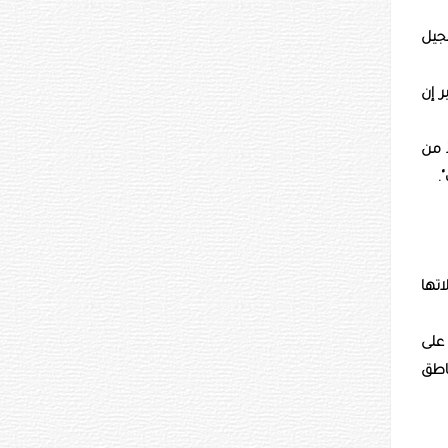
سجيل
 إن
ً من
.
اتها
 على
اطق