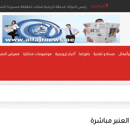
اء والإنسانية
أخر الاخبار :
رئيس الدولة ونائباه يهنئون رئيس بوليفيا وحاكم عام جام
وأعمال
صحة و تغذية
بانوراما
أخبار ترويجية
موضوعات مختارة
معرض الصو
العنبر مباشرة