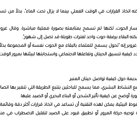
كنه اتخاذ القرارات في الوقت الفعلي بينما لا يزال تحت الماء"، بدلاً من ت
 الحوت، لكنها لم تسمح بمتابعته بصورة فعلية مباشرة. وقال غروبر
مكنه البقاء برفقة حوت واحد لفترات طويلة قد تصل إلى شهور".
 ⁠غروبر إنه "تحول يسمح للعلماء بالبقاء مع الحوت نفسه أو المجموعة بدلا
كيفية تنسيق الحيتان وتفاعلها الاجتماعي واستجابتها لبيئتها بمرور الوقت"
ديمة حول كيفية تواصل حيتان العنبر.
 النشاط البشري، مما يسمح للباحثين بتتبع الطريقة التي تتغير بها اتصال
أوضح عن كيفية تأثير الشحن أو البناء البحري أو الصيد عليها.
 البيئية، يمكن لهذه التقنية أن ​تساعد في اتخاذ قرارات أكثر ​دقة وقائمة
 توجيه حركة المرور، أو تطبيق قيود على الصيد لتقليل الاضطراب في من