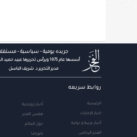
جريده يومية - سياسية - مستقله
أسسها عام 1975 ويرأس تحريرها عبيد حميد المزروعي
مدير التحرير د. شريف الباسل
روابط سريعه
الرئيسية
أخبار ترويجية
اخبار الإمارات
همس الفجر
أخبار عربية و دولية
حول العالم
الفجر الرياضى
بانوراما