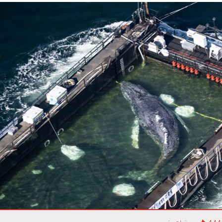
كيف تصبح قائد طائرة م
معتمدا؟