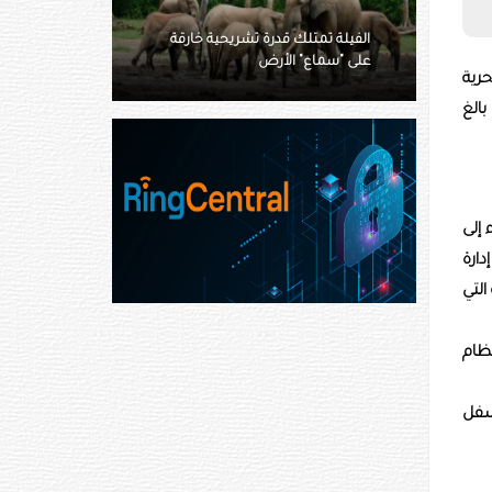
نسخة ذكاء اصطناعي جديدة تخترق
ية خارقة
حصون "أوبن إيه آي" وتسرق
أسرارها
 البحرية
ً ‌بالغ
 إلى
ارة
التي
نظام
أسفل