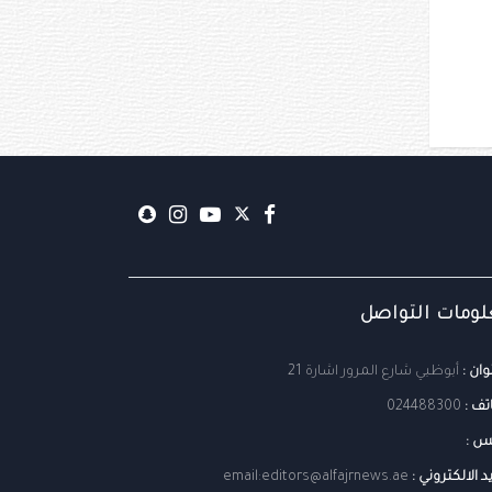
ومات التواصل
وان :
أبوظبي شارع المرور اشارة 21
تف :
024488300
س :
يد الالكتروني :
email:editors@alfajrnews.ae