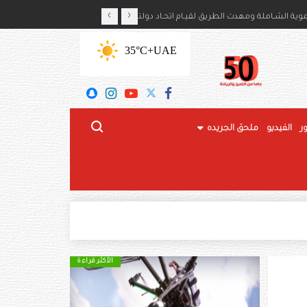
‹
›
ايكا بذكرى استقلال بلديهما
رئيس الدولة: محطة تاريخية 
+35°C
UAE
ر
الفيديو
ملحق الجريده
الأكثر قراءة
الأكثر قراءة