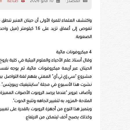
المصدر :
10 مايو 2026
طباعه
48
الصعوبة.
4 ميكروفونات مائية
وقال أستاذ علم الأحياء والعلوم البيئية في ​كلية بار
الحيتان عبر أربعة ميكروفونات مائية، ثم يوجه 
مشروع "سي.إي.تي.آي" المعني بفهم لغة التواصل بين 
نشرت هذا الأسبوع في مجلة "ساينتيفيك ريبورتس".
وأضاف غروبر "عندما يرصد الروبوت الأصوات المميزة ل
الملاحة -المزود به لتغيير اتجاهه وتتبع الحوت".
ويتميز هذا النوع ‌من أجهزة الروبوت بالقدرة على تغيي
وكذلك يصبح أخف ‌ليتمكن من الارتفاع.