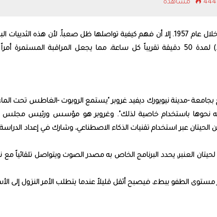
44 مشاهدة
الفيلة تمتلك قدرة تشريح
على "سماع" الأرض
واكتشف العلماء للمرة الأولى أن حيتان العنبر تنطق خلال عام 1957. إلا أن فهم كيفية تواصلها ظل صعباً، لأن هذه الثدييات
تغوص إلى أعماق تزيد على 1.6 كيلومتر (ميل واحد) لمدة 50 دقيقة تقريباً كل ساعة، مما يجعل المراقبة المستمرة أمرا
وخ ‌بجامعة -مدينة ​نيويورك ديفيد ‌غروبر "يستمع الروبوت -الغاطس تحت الماء
نفسه نحوها باستخدام خاصية لذلك". وغروبر هو مؤسس ورئيس مجلس إد
الحيتان عبر استخدام تقنيات الذكاء الاصطناعي، وشارك في إعداد الدراسة 
حيتان العنبر، يحدد البرنامج الخاص به مصدر الصوت ويتواصل تلقائياً مع 
ر ‌مستوى الطفو ببطء، فيصبح أثقل قليلاً عندما يتطلب ​الأمر النزول إلى ال