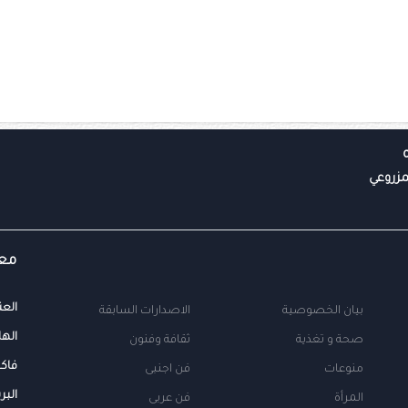
معل
العن
بيان الخصوصية
الاصدارات السابقة
الها
صحة و تغذية
ثقافة وفنون
فاك
منوعات
فن اجنبى
البر
المرأة
فن عربى