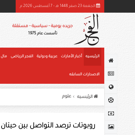
الجمعة 23 صفر 1448 هـ - 7 أغسطس 2026 م
ميد بن راشد: الشيخ زايد قائد عظيم وحّد الصف وأرسى دعائم النهضة وغرس قيم العط
جريده يومية - سياسية - مستقلة
تأسست عام 1975
الرئيسيه
أخبار الأمارات
عربية ودولية
الفجر الرياضى
مال 
الاصدارات السابقه
علوم
الرئيسيه
روبوتات ترصد التواصل بين حيتان 