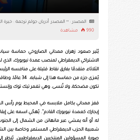
المصدر : •• المصدر: أدريان جولم ترجمة : خيرة ا
990 مشاهدة
يُثير صعود زهران ممداني الصاروخي حماسة سياس
الاشتراكي الديمقراطي لمنصب عمدة نيويورك، الذي لم 
الثلاثاء، متقدمًا بفارق نقاط قليلة على منافسه الرئ
يُعزى جزء من حما
تكون مضحكة، ولا تُنسى. وهي تغمر تيك توك وإنستغ
قفز ممداني بكامل ملابسه في المحيط يوم رأس السنة ال
إيجارك كعمدة نيويورك القادم”. يُهجّي اسمه على 
شعبية الحزب الديمقراطي المستمر، وخاصة بين الشبا
صورة المسؤولين المنتخبين الديمقراطيين. يُنظر