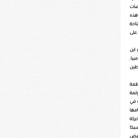
رضات
هذه
تاحة
 على
ابن
بيا.
طين
اطعة
لمة
ة في
امها
حركة
يكا
رفض