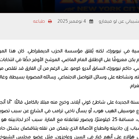
لشيباني عن لو فيغارو
4 نوفمبر 2025
طباعه
ية في نيويورك، لكنه يُقلق مؤسسة الحزب الديمقراطي. كان هذا الم
يكن معروفًا على الإطلاق العام الماضي، المرشح الأوفر حظًا في انتخابات
يسي، حاكم نيويورك السابق أندرو كومو، على الرغم من أن الفارق قد تقلص مؤخ
سه هذا إلى شبابه، 34 عامًا، وطاقته، ونشاطه على وسائل التواصل الاجتماعي. رسائله المصورة بسيطة، وغالب
رام.
جديدة على شاطئ كوني آيلاند، وخرج منه مبللا بالكامل، قائلًا: “أنا أتجم
إيقاع موسيقى الهيب هوب، أو يسأل ناخبي ترامب في الشارع عن سبب تصوي
له. أو أنه يمشي عبر مانهاتن من الشمال إلى الجنوب، مسافة 25 كيلومترًا، ويصور تفاعلاته مع المارة. سبب آخر لجاذبيت
ب. إن جاذبيته وانطباع الأصالة الذي يتمكن من نقله يتناقضان بشكل حاد
 إلى هؤلاء على أنهم كبار في السن وعاجزون، مثل عضو مجلس الشيوخ