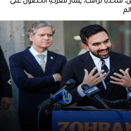
مُتحديا ترامب، غِمارَ معركةِ الحصول على
لم
Next