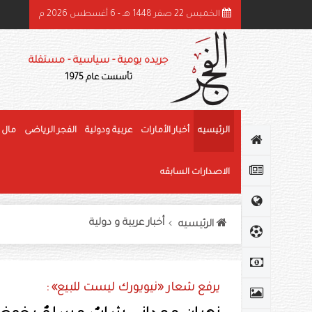
الخميس 22 صفر 1448 هـ - 6 أغسطس 2026 م
ميد بن راشد: الشيخ زايد قائد عظيم وحّد الصف وأرسى دعائم النهضة وغرس قيم العط
جريده يومية - سياسية - مستقلة
تأسست عام 1975
الرئيسيه
أخبار الأمارات
عربية ودولية
الفجر الرياضى
مال 
الاصدارات السابقه
أخبار عربية و دولية
الرئيسيه
يرفع شعار «نيويورك ليست للبيع» :