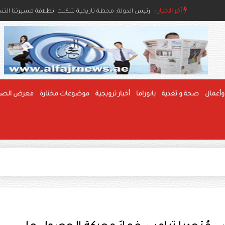
اء والإنسانية
أخر الاخبار :
رئيس الدولة ونائباه يهنئون رئيس بوليفيا وحاكم عام جام
وأعمال
صحة و تغذية
بانوراما
أخبار ترويجية
موضوعات مختارة
معرض الصو