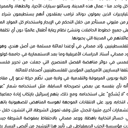
 كل واحد منا - عمال هذه المدينة، وسائقو سيارات الأجرة، والطهاة، والمم
المليارديرات الذين يمولون دونالد ترامب يعتقدون أنهم يستطيعون شراء 
ثر من مليوني مستأجر من خلال التحكم في الإيجار واستخدام كل الموارد الم
 على جميع خطوط الحافلات وننشئ نظام رعاية أطفال عالميًا دون أي تكلفة
ائلاتهم في المدينة التي يحبونها.
لفلسطينيين. وُلد ممداني في أوغندا لعائلة مسلمة من أصل هندي، وهو 
مود ممداني، أستاذ الدراسات الأفريقية وما بعد الاستعمارية في جامعة كولوم
انغمس في دوائر مناهضة الفصل العنصري التي جعلت من تحرير فلس
ا اليساريين الأمريكيين المؤيدين للفلسطينيين أصدقاء للعائلة.
كلية بودوين المرموقة والتقدمية في ولاية مين، نظّم حركة تدعو إلى مق
ني أنه نأى بنفسه عن بعض تصريحاته السابقة، مثل استخدامه شعار “عو
أنه “لا يُشجّع” على استخدامه. ومع ذلك، يتهم إسرائيل بارتكاب إبادة جماعي
ال انتخابه، ويرد على الانتقادات الموجهة لهوسه المناهض للصهيونية باته
ه لشعارات أخرى مثيرة للجدل، مثل وقف تمويل الشرطة، التي انتشرت خلال 
ي خسائر انتخابية باهظة. ووعد ممداني بالاحتفاظ بمفوضة الشرطة جيس
ت مؤسسة الحزب الديمقراطي في تأييد هذا الترشيح من أقصى اليسار. 