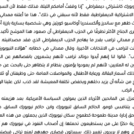
ورك كاشتراكي ديمقراطي. “إذا وقفتُ أمامكم الليلة، فذلك فقط لأن السين
 الاشتراكية الديمقراطية، فقط لأنه سبقني في ذلك”، هذا ما أعلنه ممداني
ظهر مع ساندرز وألكسندريا أوكاسيو كورتيز، وهي شخصية يسارية بارزة أخ
 الجناح الأكثر تطرفًا في الحزب الديمقراطي أن صعود هذا المرشح تأكيد
جم ممداني ترامب بقدر ما يهاجم الحزب الديمقراطي الذي فقد مصداقيته. 
 لترامب في الانتخابات الأخيرة. وقال ممداني في خطابه: “هؤلاء النيويور
”. قالوا لنا إنهم أيدوا دونالد ترامب لأنهم يشعرون بانفصالهم عن ال
ون له الملايين؛ لأنهم لم يعودوا يؤمنون بنظام لا يتظاهر حتى بالبحث عن 
ذلك أسعار البقالة، ورعاية الأطفال، والمواصلات العامة: حتى وظيفتان أو ثلا
ج من شأنه أن يزيد دخلهم ويخفض تكلفة المعيشة. لقد كذب. لكن علينا ال
الركب.
بمعزل عن المانحين الأثرياء الذين يمولون السياسة الأمريكية. بعد هزيمته 
ي، يتنافس كومو، الحاكم السابق لنيويورك وابن حاكم نيويورك السابق، 
حق إدارة مدينة طموحة كطموح سكان نيويورك الذين يجعلون من هذه المد
رية حكرًا على من يستطيعون تحملها: إن أصحاب النفوذ في نيويورك هم أ
الم، وهم لا يريدون تغيير ذلك. سيبذلون قصارى جهدهم لمنع تراخي قبضته