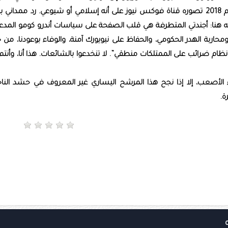
الجنسية، الذي أصبح مواطنًا أمريكيًا متجنسًا في عام 2018 تصوره قناة فوكس نيوز على أنه إسلامي أو شيوعي. رد ممدا
عنه هنا: أجندتي المتطرفة هي قلب الصفحة على سياسات أندرو كومو المدع
محاربة الهدر الحكومي، والحفاظ على نيويورك آمنة، والوفاء بوعودنا، من 
ونظام ضرائب على الممتلكات منطقي”. لا تنخدعوا بالشائعات. هذا أنا، وأنت
زء الأصعب، إلا إذا نجح هذا المرشح اليساري غير المعروف في حشد الناخ
ة.