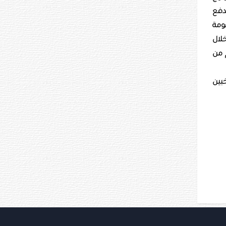
ني بدفع
ومة
خلال
م من
بين