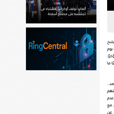
سوريا تعيد فتح مطار دير الزور
الدولي بعد توقف 14 عاما
رشح
 يوم
رًا.
ًا ما
د...
تهم
ه هو عدم
 مع
 عن