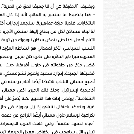
ويضيف: “الحقيقة هي أن لنا جميعًا الحق في الحرية”.
- هذا بالضبط ما سنخبر به العالم، لأنه إذا كان 
الانتخابات، فلدينا حركة جماهيرية. سنجمد إيجارات أك
لنا لبناء مساكن لكل من يحتاج إليها. سنلغي الأجرة
الآباء. أفعل هذا حتى يتمكن سكان نيويورك من تربية ع
النسب السياسي الآخر لممداني هو نشاطه المؤيد ل
المخرجة ميرا ناير، الحائزة على جائزة كان مرتين، ومح
قضى جزءًا من طفولته في جنوب أفريقيا، حيث 
قضيتها الجديدة. إدوارد سعيد ونعوم تشومسكي، مثقف
أصبح ممداني الشاب ناشطًا أيضًا. أثناء دراسته في 
أكاديمية لإسرائيل. ومنذ ذلك الحين، ادّعى ممدا
الانتفاضة”. يرفض إدانة هذا التعبير، لكنه يُصرّ على 
غزة، ويتعهّد باعتقال نتنياهو إذا زار نيويورك في ح
بكراهية الإسلام.حاول ممداني أيضًا التراجع عن دعم
“حياة السود مهمة”، والتي كلفت الحزب الديمقراط
تيش، التي ساهمت في انخفاض معدل الجريمة. تردد