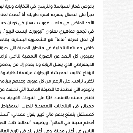
بخوض غمار السياسة والترشح في انتخابات ولاية نيوي
تجرأ على النضال بمفرده لفترة طويلة: أنا أتحدث لغة
الأحد الماضي في ملعب فورست هيلز في كوينز، حيث 
في تجمع جماهيري بعنوان “نيويورك ليست للبيع”. يرى
أن الحل لحركة “ماغا” هو الشعبوية اليسارية. يها
خاض حملاته الانتخابية في مناطق المدينة التي صوّتت
بعيدون كل البعد عن الصورة النمطية لناخبي ترامب
الديمقراطي الذي يتقبل الرتابة ولا يخدم إلا من يدفع
لارتفاع تكاليف المعيشة. الإيجارات مرتفعة للغاية، وك
تكفي. ترامب، على الرغم من كل عيوبه، وعدهم ببرنام
بالوعود التي قطعناها للطبقة العاملة التي تخلفت عن 
تفتخر حملته بالاعتماد كليًا على التبرعات الفردية، 
ممداني في الانتخابات التمهيدية للحزب الديمقراط
كمستقل يتمتع بدعم مالي كبير. يقول ممداني: “نست
أعظم مدينة في العالم”. ويضيف: “لطالما كانت الح
الناس في أغنى مدينة، وفي أغنى بلد في تاريخ الع