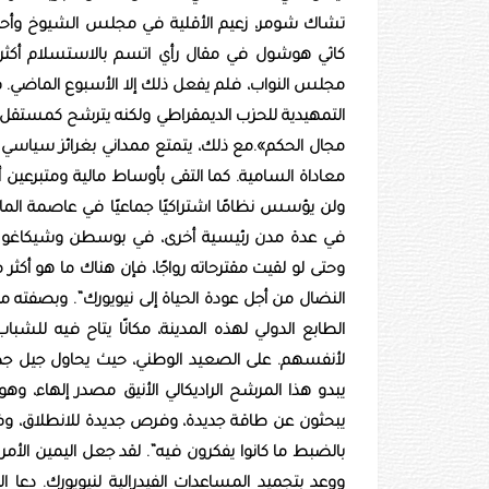
تشاك شومر، زعيم الأقلية في مجلس الشيوخ وأحد كبا
كاثي هوشول في مقال رأي اتسم بالاستسلام أكثر م
مجلس النواب، فلم يفعل ذلك إلا الأسبوع الماضي. فض
التمهيدية للحزب الديمقراطي ولكنه يترشح كمستقل. وت
مجال الحكم».مع ذلك، يتمتع ممداني بغرائز سياسي با
معاداة السامية. كما التقى بأوساط مالية ومتبرعين أ
ولن يؤسس نظامًا اشتراكيًا جماعيًا في عاصمة المال
في عدة مدن رئيسية أخرى، في بوسطن وشيكاغو ولو
وحتى لو لقيت مقترحاته رواجًا، فإن هناك ما هو أكثر
النضال من أجل عودة الحياة إلى نيويورك”. وبصفته مها
الطابع الدولي لهذه المدينة، مكانًا يتاح فيه لل
لأنفسهم. على الصعيد الوطني، حيث يحاول جيل جدي
يبدو هذا المرشح الراديكالي الأنيق مصدر إلهاء،
يبحثون عن طاقة جديدة، وفرص جديدة للانطلاق، وفجأ
بالضبط ما كانوا يفكرون فيه”. لقد جعل اليمين ال
ووعد بتجميد المساعدات الفيدرالية لنيويورك. دعا 