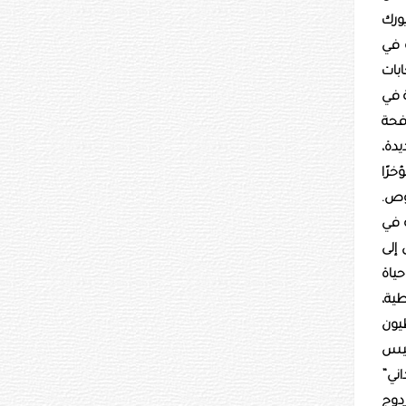
ورك
 في
ابات
ة في
افحة
يدة،
خرًا
وص.
ة في
 إلى
ياة
ية،
يون
ليس
ني”
دوج