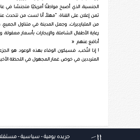
ثمن إعلان على القناة: “مهلاً، أنا لست من تتحدث 
من المليارديرات، وجعل المدينة في متناول الجميع، و
رعاية الأطفال الشاملة، والإيجارات بأسعار معقولة، 
أدافع عنهم «
! إذا انتُخب، فسيكون الوفاء بهذه الوعود هو الج
المترددين في خوض غمار المجهول في اللحظة الأخير
جريده يومية - سياسية - مستقله