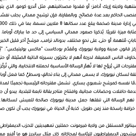
هية ولايته إريك آدامز؛ أو فقدوا مصداقيتهم، مثل أندرو كومو، الذي يت
منصب الحاكم بعد عدة فضائح. وبالمقارنة، فإن ترشيح ممداني يجلب نفسًا
 سنوية تبلغ 116 مليار دولار، بمثابة ميزة تقريبًا. يُذكرنا صعود ممداني السياسي إلى حد ما بباراك أوبام
 مُلهمة. أو حتى، على نحوٍ مختلف، بدونالد ترامب، مرشحٌ آخر قليل الخبرة
ز قانون مدينة وولاية نيويورك ومُقدّم بودكاست “ماكس بوليتيكس”: “يُم
ف الناس العميقة، لدرجة أنهم لا يكترثون بسيرته الذاتية الضئيلة، أو حت
ت التي يُروّج لها لا تُهمّ الرسالة الأساسية لحملته الانتخابية، والتي تُركّز
قة لسكان نيويورك. لا يسعى ممداني إلى بناء تحالفٍ وسطيٍّ كما فعل أوبام
دمًا نفسه كمرشح شعبوي يساري. تشمل مقترحاته الرئيسية تجميدًا لمدة أ
ة حافلات وحضانات مجانية، وافتتاح متاجر بقالة تابعة للبلدية. يبدو أن 
ما تهم الرسالة التي تنقلها: جعل مدينة نيويورك صالحة للعيش لسكانها. 
 خرافة راسخة منذ زمن طويل: كذبة أن الحياة في نيويورك يجب أن تكون صع
 السيناتور المستقل من ولاية فيرمونت حملتين تمهيديتين للحزب الديمقراط
يًا كافح المرشحون الديمقراطيون للرئاسة لمحاكاته. كان مثال ساندرز هو ما أقنع مم