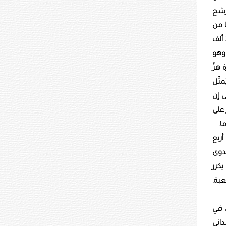
رشح
 من
الهواء النقي والتفاؤل. ويبدو أن افتقاره التام للخبرة في إدارة مدينة ضخمة يبلغ عدد سكانها 8 ملايين نسمة، بما في ذلك 300 ألف
ا، وهو
 هزّ
ثّل
ى إن
 على
ا.
ربع
جدوى
يكرر
بة.
ي في
داني