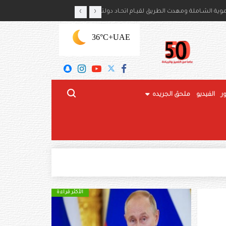
‹
›
ايكا بذكرى استقلال بلديهما
رئيس الدولة: محطة تاريخية 
+36°C
UAE
ر
الفيديو
ملحق الجريده
الأكثر قراءة