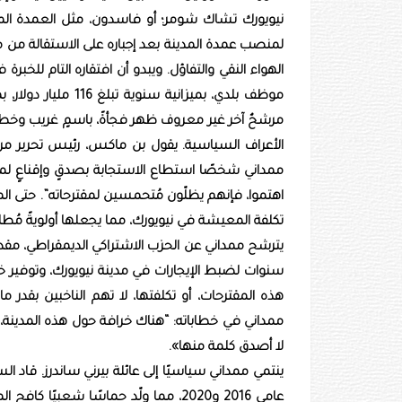
نيويورك تشاك شومر؛ أو فاسدون، مثل العمدة المنت
لمنصب عمدة المدينة بعد إجباره على الاستقالة من 
موظف بلدي، بميزانية
مرشحٌ آخر غير معروف ظهر فجأةً، باسمٍ غريب وخطاباتٍ
الأعراف السياسية. يقول بن ماكس، رئيس تحرير مرك
ممداني شخصًا استطاع الاستجابة بصدقٍ وإقناعٍ لمخاو
اهتموا، فإنهم يظلّون مُتحمسين لمقترحاته”. حتى المقترحا
تكلفة المعيشة في نيويورك، مما يجعلها أولويةً مُطل
يترشح ممداني عن الحزب الاشتراكي الديمقراطي، مق
سنوات لضبط الإيجارات في مدينة نيويورك، وتوفير خدم
هذه المقترحات، أو تكلفتها، لا تهم الناخبين بقدر 
ممداني في خطاباته: “هناك خرافة حول هذه المدينة،
لا أصدق كلمة منها».
ينتمي ممداني سياسيًا إلى عائلة بيرني ساندرز. قاد
عامي 2016 و2020، مما ولّد حماسًا شعب