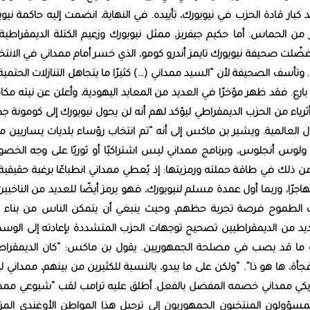
ر قادة الحزب في نيويورك، تأييده. في النهاية، انضمت إليه حاكمة نيوي
ن الحماس. أما حكيم جيفريز، ممثل نيويورك وزعيم الكتلة الديمقراطية
ّلت صحيفة نيويورك تايمز أندرو كومو، الذي خسر أمام ممداني في الانتخ
أسف الصحيفة لأن “السيد ممداني (...) كثيرًا ما يتجاهل التنازلات الحتمي
رع. فقد ظهر مؤخرًا في العديد من المعابد اليهودية، وأعلن عن نيته مك
ثرياء من الحزب الديمقراطي ليؤكد لهم أنه لن يحول نيويورك إلى كومونة جد
 العالمية. ويشير بن ماكس إلى أنه “تم انتخاب رؤساء بلديات يساريين مؤ
س أنجلوس، وبرنامج ممداني ليس اشتراكيًا أو ثوريًا على وجه الخص
 من ذلك في طاقة حملته ورمزيتها: إذ يُعطي ممداني انطباعًا برغبة حقيقي
جرًا، وربما أول عمدة مسلم لنيويورك، فهو يرمز أيضًا للعديد من الناخبين
شباب الطموح فرصة تجربة حظهم، وحيث ينبغي أن يتمكن الناس من بناء ح
د من الديمقراطيين تصحيح توجهات الحزب المتشددة بإعادته إلى الوسط
 وهو ما قد يصب في مصلحة الجمهوريين. يقول بن ماكس: “كان الديمقراط
ة، ها هو ذا”. “ولكن على ما يبدو، بالنسبة للكثيرين من بينهم، ممداني 
أمريكي ممداني خصمه المفضل بالفعل. أطلق عليه ترامب لقب “شيوعي ممدا
المسؤولون المنتخبون الجمهوريون إلى ترحيل هذا المواطن الأوغندي المز