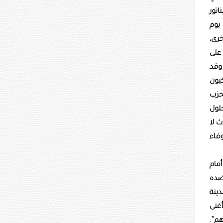
اتور
 يوم
رى،
 على
وقد
كيون
حزب
حلول
ث لا
وفاء
أمام
ضده
ينة
غنى
م”.