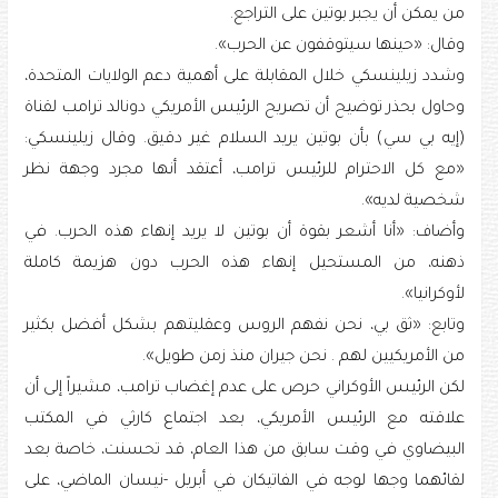
من يمكن أن يجبر بوتين على التراجع.
وقال: «حينها سيتوقفون عن الحرب».
وشدد زيلينسكي خلال المقابلة على أهمية دعم الولايات المتحدة،
وحاول بحذر توضيح أن تصريح الرئيس الأمريكي دونالد ترامب لقناة
(إيه بي سي) بأن بوتين يريد السلام غير دقيق. وقال زيلينسكي:
«مع كل الاحترام للرئيس ترامب، أعتقد أنها مجرد وجهة نظر
شخصية لديه».
وأضاف: «أنا أشعر بقوة أن بوتين لا يريد إنهاء هذه الحرب. في
ذهنه، من المستحيل إنهاء هذه الحرب دون هزيمة كاملة
لأوكرانيا».
وتابع: «ثق بي، نحن نفهم الروس وعقليتهم بشكل أفضل بكثير
من الأمريكيين لهم . نحن جيران منذ زمن طويل».
لكن الرئيس الأوكراني حرص على عدم إغضاب ترامب، مشيراً إلى أن
علاقته مع الرئيس الأمريكي، بعد اجتماع كارثي في المكتب
البيضاوي في وقت سابق من هذا العام، قد تحسنت، خاصة بعد
لقائهما وجها لوجه في الفاتيكان في أبريل -نيسان الماضي، على