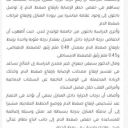
يساهم في خفض خطر الإصابة بارتفاع ضغط الدم، إذ توصل
باحثون إلى وجود علاقة مباشرة بين برودة المنازل وارتفاع قراءات
ضغط الدم.
وأجرى الدراسة باحثون من جامعة كوليدج لندن، حيث أظهرت أن
انخفاض درجة الحرارة داخل المنزل بمقدار درجة مئوية واحدة يرتبط
بارتفاع ضغط الدم بمعدل 0.48 ملم زئبق للضغط الانقباضي،
و0.45 ملم زئبق للضغط الانبساطي.
وقال الدكتور ستيفن جيفراج، كبير معدي الدراسة، إن النتائج تساعد
في تفسير ارتفاع معدلات الإصابة بارتفاع ضغط الدم، وكذلك
الزيادة المحتملة في الوفيات الناجمة عن السكتات الدماغية
وأمراض القلب خلال فصل الشتاء.
وأضاف أن درجات الحرارة داخل المنازل ينبغي أن تؤخذ في الاعتبار
عند تشخيص ارتفاع ضغط الدم ووضع الخطط العلاجية، مشيرا
إلى أن تدفئة المنازل بدرجة بسيطة قد تمثل وسيلة إضافية
للمساعدة في خفض ضغط الدم، إلى جانب اتباع نظام غذائي
صحي وإجراء تغييرات في نمط الحياة.