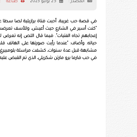
المصدر :
25 يوليو 2023
طباعه
2
في قصة حب غريبة، أحبت فتاة برازيلية لصا سطا عل
"كنت أسير في الشارع حيث أعيش، وللأسف تعرضت لل
إعجابهم تجاه الفتيات". فيما قال اللص إنه تعرض 
حياته. وأضاف: "عندما رأيت صورتها على الهاتف ق
مشابهة قبل عدة سنوات، كشفت مراسلة بلومبيرغ
في حب فارما برو مارتن شكريلي، الذي تم القبض عليه بتهم