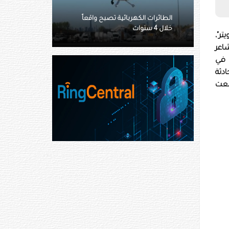
ئرات الكهربائية تصبح واقعاً
نوات
إنقاذ ثعبان ضخم داخل مطار
ر"،
اعر
 في
دثة
قعت