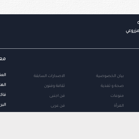
معل
العن
بيان الخصوصية
الاصدارات السابقة
الها
صحة و تغذية
ثقافة وفنون
فاك
منوعات
فن اجنبى
البر
المرأة
فن عربى
محلية
اتصل بنا
طب
اعلن معنا