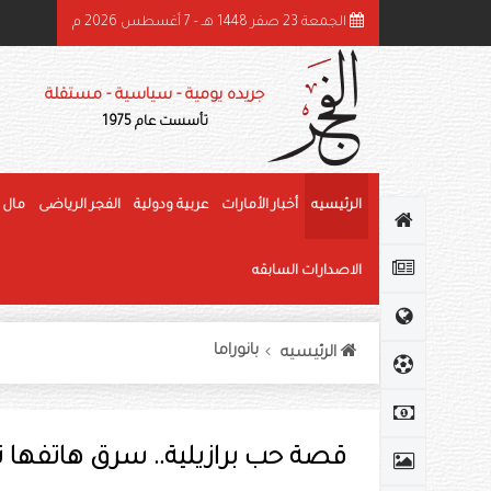
الجمعة 23 صفر 1448 هـ - 7 أغسطس 2026 م
ميد بن راشد: الشيخ زايد قائد عظيم وحّد الصف وأرسى دعائم النهضة وغرس قيم العط
جريده يومية - سياسية - مستقلة
تأسست عام 1975
الرئيسيه
أخبار الأمارات
عربية ودولية
الفجر الرياضى
مال 
الاصدارات السابقه
بانوراما
الرئيسيه
قصة حب برازيلية.. سرق هاتفها ث