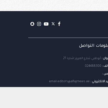
ومات التواصل
وان :
أبوظبي شارع المرور اشارة 21
تف :
024488300
س :
يد الالكتروني :
email:editors@alfajrnews.ae