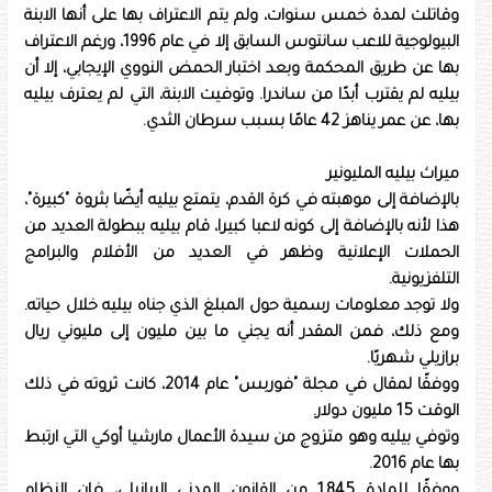
وقاتلت لمدة خمس سنوات، ولم يتم الاعتراف بها على أنها الابنة
البيولوجية للاعب سانتوس السابق إلا في عام 1996، ورغم الاعتراف
بها عن طريق المحكمة وبعد اختبار الحمض النووي الإيجابي، إلا أن
بيليه لم يقترب أبدًا من ساندرا. وتوفيت الابنة، التي لم يعترف بيليه
بها، عن عمر يناهز 42 عامًا بسبب سرطان الثدي.
ميراث بيليه المليونير
بالإضافة إلى موهبته في كرة القدم، يتمتع بيليه أيضًا بثروة "كبيرة"،
هذا لأنه بالإضافة إلى كونه لاعبا كبيرا، قام بيليه ببطولة العديد من
الحملات الإعلانية وظهر في العديد من الأفلام والبرامج
التلفزيونية.
ولا توجد معلومات رسمية حول المبلغ الذي جناه بيليه خلال حياته.
ومع ذلك، فمن المقدر أنه يجني ما بين مليون إلى مليوني ريال
برازيلي شهريًا.
ووفقًا لمقال في مجلة "فوربس" عام 2014، كانت ثروته في ذلك
الوقت 15 مليون دولار.
وتوفي بيليه وهو متزوج من سيدة الأعمال مارشيا أوكي التي ارتبط
بها عام 2016.
ووفقًا للمادة 1.845 من القانون المدني البرازيلي، فإن النظام