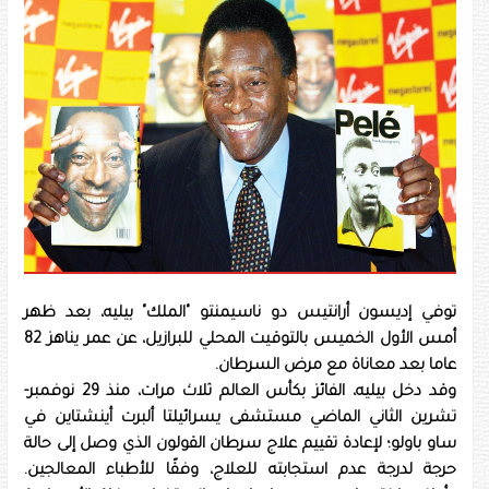
توفي إديسون أرانتيس دو ناسيمنتو "الملك" بيليه، بعد ظهر
أمس الأول الخميس بالتوقيت المحلي للبرازيل، عن عمر يناهز 82
عاما بعد معاناة مع مرض السرطان.
وقد دخل بيليه، الفائز بكأس العالم ثلاث مرات، منذ 29 نوفمبر-
تشرين الثاني الماضي مستشفى يسرائيلتا ألبرت أينشتاين في
ساو باولو؛ لإعادة تقييم علاج سرطان القولون الذي وصل إلى حالة
حرجة لدرجة عدم استجابته للعلاج، وفقًا للأطباء المعالجين.