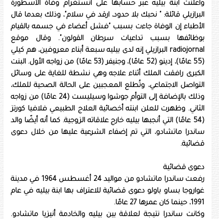
وأعلنت ابنة بيليه عبر حسابها على انستغرام وفاة الأسطورة
البرازيلي قائلة: " نحبك بلا حدود، ارقد في سلام"، وذلك بعدما قال
الأطباء إن الوفاة جاءت بسبب "فشل أعضاء في جسمه بالقيام
بوظائفها بسبب تداعيات سرطان القولون". وقال موقع
radiojornal البرازيلي إنه لدى بيليه سبعة أبناء معروفين، هم كيلي
(55 عامًا)، إدينو (52 عامًا)، وجنيفر (53 عامًا) من زواجه الأول. البنت
الكبرى رافقت الملك أثناء علاجه وهي نشطة للغاية على وسائل
التواصل الاجتماعي، وتُطلع المعجبين على الحالة الصحية للملك،
وذلك بالإضافة إلى التوأم جوشوا وسيليست (24 عامًا) من زواجه
الثاني. وظهرت للعلن ابنته أخصائية العلاج الطبيعي فلافيا كورتز
(54 عامًا) التي أنجبها بيليه خارج علاقاته الزوجية. كما أنه أيضًا والد
ساندرا ماتشادو، التي تم إضفاء الشرعية عليها من خلال دعوى
قضائية.
دعوى قضائية
رفعت ساندرا ماتشادو من مواليد 24 أغسطس 1964 في مدينة
غواروجا بساو باولو دعوى قضائية للاعتراف بها ابنة بيليه في عام
1991، حينما كان عمرها 27 عامًا.
وكانت ساندرا نتيجة لعلاقة بين بيليه والخادمة أنيزيا ماتشادو.