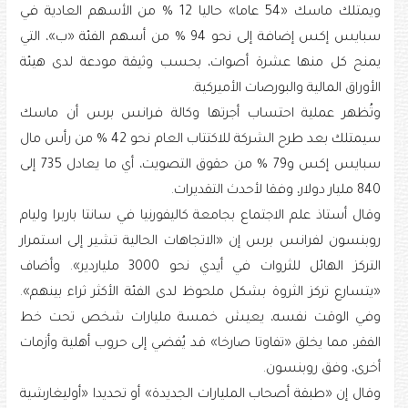
ويمتلك ماسك «54 عاما» حاليا 12 % من الأسهم العادية في
سبايس إكس إضافة إلى نحو 94 % من أسهم الفئة «ب»، التي
يمنح كل منها عشرة أصوات، بحسب وثيقة مودعة لدى هيئة
الأوراق المالية والبورصات الأميركية.
وتُظهر عملية احتساب أجرتها وكالة فرانس برس أن ماسك
سيمتلك بعد طرح الشركة للاكتتاب العام نحو 42 % من رأس مال
سبايس إكس و79 % من حقوق التصويت، أي ما يعادل 735 إلى
840 مليار دولار، وفقا لأحدث التقديرات.
وقال أستاذ علم الاجتماع بجامعة كاليفورنيا في سانتا باربرا وليام
روبنسون لفرانس برس إن «الاتجاهات الحالية تشير إلى استمرار
التركز الهائل للثروات في أيدي نحو 3000 ملياردير». وأضاف
«يتسارع تركز الثروة بشكل ملحوظ لدى الفئة الأكثر ثراء بينهم».
وفي الوقت نفسه، يعيش خمسة مليارات شخص تحت خط
الفقر، مما يخلق «تفاوتا صارخا» قد يُفضي إلى حروب أهلية وأزمات
أخرى، وفق روبنسون.
وقال إن «طبقة أصحاب المليارات الجديدة» أو تحديدا «أوليغارشية