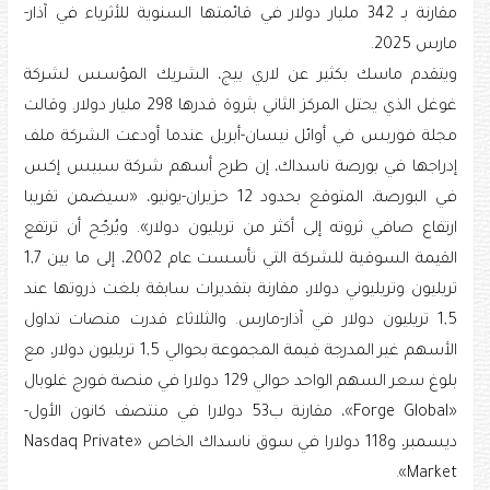
مقارنة بـ 342 مليار دولار في قائمتها السنوية للأثرياء في آذار-
مارس 2025.
ويتقدم ماسك بكثير عن لاري بيج، الشريك المؤسس لشركة
غوغل الذي يحتل المركز الثاني بثروة قدرها 298 مليار دولار. وقالت
مجلة فوربس في أوائل نيسان-أبريل عندما أودعت الشركة ملف
إدراجها في بورصة ناسداك، إن طرح أسهم شركة سبيس إكس
في البورصة، المتوقع بحدود 12 حزيران-يونيو، «سيضمن تقريبا
ارتفاع صافي ثروته إلى أكثر من تريليون دولار». ويُرجّح أن ترتفع
القيمة السوقية للشركة التي تأسست عام 2002، إلى ما بين 1,7
تريليون وتريليوني دولار، مقارنة بتقديرات سابقة بلغت ذروتها عند
1,5 تريليون دولار في آذار-مارس. والثلاثاء قدرت منصات تداول
الأسهم غير المدرجة قيمة المجموعة بحوالي 1,5 تريليون دولار، مع
بلوغ سعر السهم الواحد حوالي 129 دولارا في منصة فورج غلوبال
«Forge Global»، مقارنة ب53 دولارا في منتصف كانون الأول-
ديسمبر، و118 دولارا في سوق ناسداك الخاص «Nasdaq Private
Market».