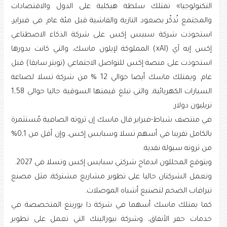
التكنولوجيا» تمتلك سلطة هيكلية على الدول والاقتصادات
والمجتمع تُذكّر بصعود النازية والفاشية قبل مئة عام. في فبراير،
استحوذت شركة سبيس إكس على شركة الذكاء الاصطناعي
إكس إيه آي (xAI) المملوكة لإيلون ماسك، والتي كانت بدورها
استحوذت على منصة إكس للتواصل الاجتماعي (تويتر سابقا) قبل
عام. ويمتلك ماسك أيضا حوالي 12 % من شركة تسلا لصناعة
السيارات الكهربائية، والتي تبلغ قيمتها السوقية حاليا حوالي 1,58
تريليون دولار.
في منتصف شباط-فبراير قال ماسك إن ثروته الصافية مُستثمرة
بالكامل تقريبا في أسهم تسلا وسبايس إكس، وإن أقل من 0,1%
من ثروته سيولة نقدية.
ويتوقع المحللون اندماج شركتي سبايس إكس وتسلا في 2027.
وتعمل الشركتان حاليا على تطوير مشاريع مشتركة، مثل مصنع
تيرافاب الضخم لتصنيع أشباه الموصلات.
كما يمتلك ماسك أسهما في شركة ذا بورينغ المتخصصة في
خدمات حفر الأنفاق، وشركة نيورالينك التي تعمل على تطوير