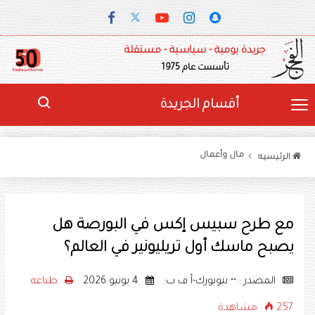
جريدة يومية - سياسية - مستقلة
تأسست عام 1975
أقسام الجريدة
مال وأعمال
الرئيسيه
مع طرح سبيس إكس في البورصة هل
يصبح ماسك أول تريليونير في العالم؟
المصدر : •• نيويورك-أ ف ب:
4 يونيو 2026
طباعه
257 مشاهدة