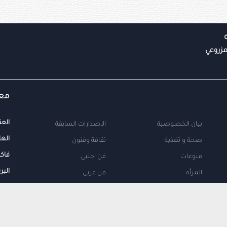
معل
العن
بيان الخصوصية
الاصدارات السابقة
الها
صحة و تغذية
ثقافة وفنون
فاك
منوعات
فن اجنبى
البر
المرأة
فن عربى
محلية
اتصل بنا
طب
اعلن معنا