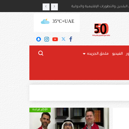
‹
›
أمير حمود بن سعود بن عبدالعزيز آل سعود
لبلدين والتطورات الإقليمية والدولية
+35°C
UAE
ر
الفيديو
ملحق الجريده
الأكثر قراءة