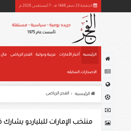
الجمعة 23 صفر 1448 هـ - 7 أغسطس 2026 م
ئيس الدولة ونائباه يهنئون رئيس كوت ديفوار بذكرى استقلال بلاده
جريده يومية - سياسية - مستقلة
تأسست عام 1975
الرئيسيه
أخبار الأمارات
عربية ودولية
الفجر الرياضى
مال 
الاصدارات السابقه
الفجر الرياضى
الرئيسيه
منتخب الإمارات للبلياردو يشارك ف