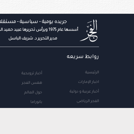
جريده يومية - سياسية - مستقله
أسسها عام 1975 ويرأس تحريرها عبيد حميد المزروعي
مدير التحرير د. شريف الباسل
روابط سريعه
الرئيسية
أخبار ترويجية
اخبار الإمارات
همس الفجر
أخبار عربية و دولية
حول العالم
الفجر الرياضى
بانوراما
المال والاعمال
سياحة
مجتمع الإمارات
علوم