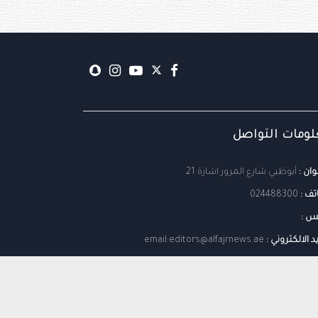
ومات التواصل
وان :
أبوظبي شارع المرور اشارة 21
تف :
024488300
س :
يد الالكتروني :
email:editors@alfajrnews.ae