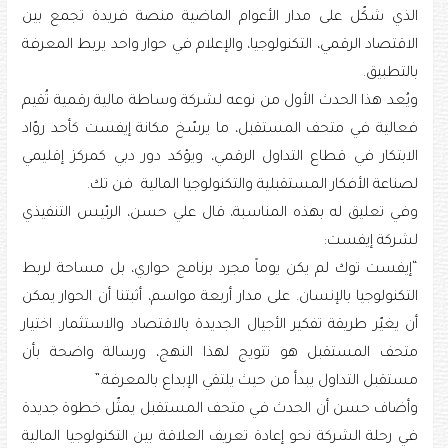
الذي شكّل على مدار الأعوام الماضية منصة فريدة تجمع بين
الاقتصاد الرقمي، التكنولوجيا، والإعلام في حوار واحد يربط المعرفة
بالتطبيق.
ويُعد هذا الحدث الأول من نوعه لشركة وساطة مالية رقمية تُقيم
فعالية في متحف المستقبل، ما يرسّخ مكانة إيفست كأحد روّاد
الابتكار في قطاع التداول الرقمي، ويؤكد دور دبي كمركز إقليمي
لصناعة الأفكار المستقبلية والتكنولوجيا المالية فن تك.
وفي تعليق له بهذه المناسبة، قال علي حسن، الرئيس التنفيذي
لشركة إيفست:
“إيفست توك لم يكن يوماً مجرد برنامج حواري، بل مساحة لربط
التكنولوجيا بالإنسان. على مدار أربعة مواسم، أثبتنا أن الحوار يمكن
أن يغيّر طريقة تفكير الأجيال الجديدة بالاقتصاد والاستثمار. اختيار
متحف المستقبل هو تتويج لهذا النهج، ورسالة واضحة بأن
مستقبل التداول يبدأ من حيث يلتقي الإبداع بالمعرفة.”
وأضاف حسن أن الحدث في متحف المستقبل يمثّل خطوة جديدة
في رحلة الشركة نحو إعادة تعريف العلاقة بين التكنولوجيا المالية