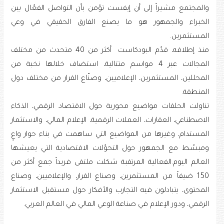
والمجتمع مشيراً إلى أن إيفست تؤمن بأن التواصل الفعّال بين
الخبراء والجمهور هو ما يصنع الفارق الحقيقي في وعي
المستثمرين.
منذ إطلاقه، قدّم البودكاست أكثر من 40 متحدث من مختلف
المجالات عبر 4 مواسم متتالية، استضاف خلالها نخبة من
المحللين، المستثمرين، الإعلاميين، وصنّاع القرار من مختلف دول
المنطقة.
تناولت الحلقات مواضيع محورية حول الاقتصاد الرقمي، الذكاء
الاصطناعي، العقارات، العملات الرقمية، الإعلام المالي، والاستثمار
المستدام، وغيرها من المواضيع التي ساهمت في بناء حوار واعٍ
ومبسّط مع الجمهور حول التحوّلات الاقتصادية التي يعيشها
العالم اليوم.الفعالية المرتقبة شكلت ملتقى فريداً جمع أكثر من
150 ضيفاً من المستثمرين، وصناع القرار، والإعلاميين، وصناع
المحتوى، يتبادلون فيه التجارب والأفكار حول مستقبل الاستثمار
الرقمي، ودور الإعلام في صناعة الوعي المالي في العالم العربي.