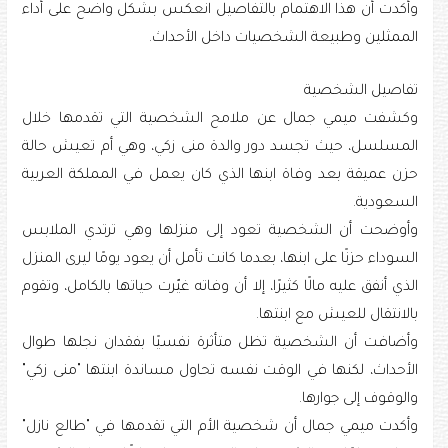
وأكدت أن هذا الاهتمام بالتفاصيل انعكس بشكل واضح على أداء
الممثلين وطبيعة الشخصيات داخل الأحداث.
تفاصيل الشخصية
وكشفت ميمي جمال عن ملامح الشخصية التي تقدمها خلال
المسلسل، حيث تجسد دور والدة منى زكي، وهي أم تعيش حالة
حزن عميقة بعد وفاة ابنها الذي كان يعمل في المملكة العربية
السعودية.
وأوضحت أن الشخصية تعود إلى منزلها وهي ترتدي الملابس
السوداء حزنًا على ابنها، بعدما كانت تأمل أن يعود يومًا ليرى المنزل
الذي أنفق عليه مالًا كثيرًا، إلا أن وفاته غيّرت حياتها بالكامل، وتقوم
بالانتقال للعيش مع ابنتها.
وأضافت أن الشخصية تظل متأثرة نفسيًا بفقدان نجلها طوال
الأحداث، لكنها في الوقت نفسه تحاول مساندة ابنتها "منى زكي"
والوقوف إلى جوارها.
وأكدت ميمي جمال أن شخصية الأم التي تقدمها في "طالع نازل"