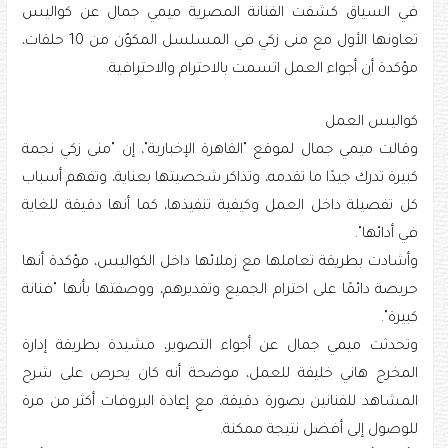
في السياق كشفت الفنانة المصرية ميمي جمال عن كواليس
تعاونها الأول مع منى زكي في المسلسل المكوّن من 10 حلقات،
مؤكدة أن أجواء العمل اتسمت بالاحترام والاحترافية.
كواليس العمل
وقالت ميمي جمال لموقع "القاهرة الإخبارية"، إن "منى زكي نجمة
كبيرة تدرك جيدًا ما تقدمه، وتذاكر شخصيتها بعناية، وتفهم أسباب
كل تفصيلة داخل العمل وكيفية تنفيذها، كما أنها دقيقة للغاية
في أدائها".
وأشادت بطريقة تعاملها مع زملائها داخل الكواليس، مؤكدة أنها
حريصة دائمًا على احترام الجميع وتقديرهم، ووصفتها بأنها "فنانة
كبيرة".
وتحدثت ميمي جمال عن أجواء التصوير، مشيدة بطريقة إدارة
المخرج هاني خليفة للعمل، موضحة أنه كان يحرص على شرح
المشاهد للفنانين بصورة دقيقة، مع إعادة البروفات أكثر من مرة
للوصول إلى أفضل نتيجة ممكنة.