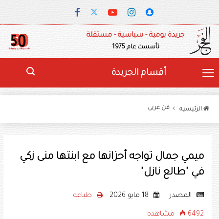
جريدة يومية - سياسية - مستقلة
تأسست عام 1975
أقسام الجريدة
فن عربى
الرئيسيه
ميمي جمال تواجه أحزانها مع ابنتها منى زكي
في "طالع نازل"
المصدر :
18 مايو 2026
طباعه
6492 مشاهدة