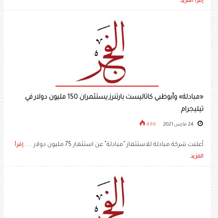
إقرأ المزيد
«مبادلة» وأبوظبي كاتاليست بارتنرز يستثمران 150 مليون دولار في
تيليجرام
24 مارس 2021
496
أعلنت شركة مبادلة للاستثمار “مبادلة” عن استثمار 75 مليون دولار .....
إقرأ
المزيد