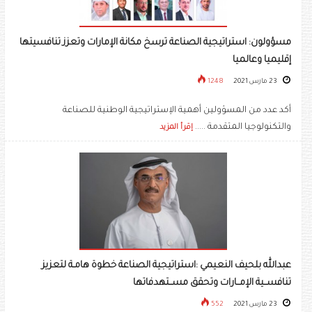
مسؤولون: استراتيجية الصناعة ترسخ مكانة الإمارات وتعزز تنافسيتها
إقليميا وعالميا
23 مارس 2021
1248
أكد عدد من المسؤولين أهمية الإستراتيجية الوطنية للصناعة
والتكنولوجيا المتقدمة .....
إقرأ المزيد
عبدالله بلحيف النعيمي :استراتيجية الصناعة خطوة هامـة لتعزيز
تنافســية الإمــارات وتحقق مســتهدفاتها
23 مارس 2021
552