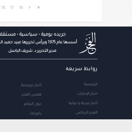
18
17
16
جريده يومية - سياسية - مستقله
أسسها عام 1975 ويرأس تحريرها عبيد حميد المزروعي
مدير التحرير د. شريف الباسل
روابط سريعه
الرئيسية
أخبار ترويجية
اخبار الإمارات
همس الفجر
أخبار عربية و دولية
حول العالم
الفجر الرياضى
بانوراما
المال والاعمال
سياحة
مجتمع الإمارات