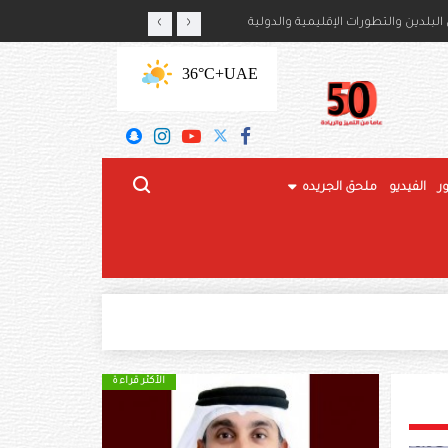
‹
›
أمير حمود بن سعود بن عبدالعزيز آل سعود
لبلدين والتطورات الإقليمية والدولية
+36°C
UAE
ر
الفيديو
ملحق الجريده
الأكثر قراءة
الأكثر قراءة