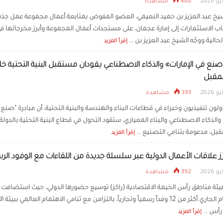
468 مشاهدة
فوربس الشرق الأوسط تخ
شيخ عبد العزيز بن حميد النعيمي، العضو المفوض بمتابعة أعمال مجموعة عمل جذ
درويش ضمن أقوى الرؤ
التنفيذيين 2026
 الاستثمارات إلى إمارة عجمان، على مستجدات أعمال المجموعة وأبرز مخرجاتها ف
لحالية.ووجّه الشيخ عبد العزيز بن ...
إقرأ المزيد
«صنع في الإمارات» والذكاء الاصطناعي يقودان مستقبل البنية التحتية خل
لمقبل
393 مشاهدة
لون تنفيذيون وخبراء في قطاعات البناء والهندسة والبنية التحتية، أن مبادرة "صنع
 والذكاء الاصطناعي والبناء المعياري، ستقود التحول في قطاع البنية التحتية بالدولة
قبل، مدعومة بتنامي التصنيع ...
إقرأ المزيد
زز علاقات الأعمال الدولية عبر سلسلة جديدة من اللقاءات مع الوفود الر
392 مشاهدة
ئة مناطق رأس الخيمة الاقتصادية (راكز) توسيع حضورها الدولي، حيث استضافت 
بداية العام الجاري أكثر من 12 وفداً رسمياً وتجارياً، بالتزامن مع تنامي الاهتمام العالمي ببيئة
رأس ...
إقرأ المزيد