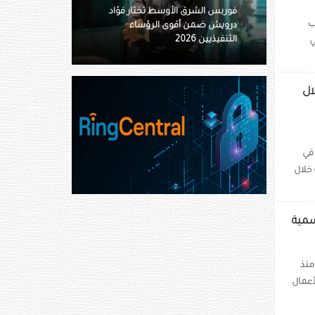
تار فؤاد
ب
ساء
«أدنوك للإمداد» تستحوذ على 11
ناقلة بقيمة 4.8 مليار درهم
ي
ال
 في
 خلال
سمية
منذ
 الأعمال