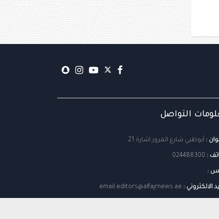
ومات التواصل
وان :
أبوظبي شارع المرور اشارة 21
تف :
024488300
س :
يد الالكتروني :
email:editors@alfajrnews.ae