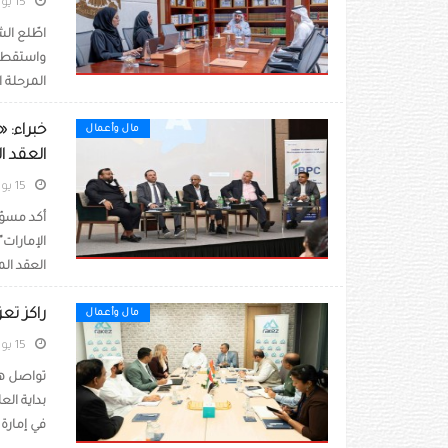
15 يوليو 2026
اطّلع ال
واستقطاب
المرحلة ا
خبراء: 
مال وأعمال
العقد ا
15 يوليو 2026
أكد مسؤو
الإمارات"
العقد الم
راكز تع
مال وأعمال
15 يوليو 2026
تواصل هي
في إمارة 