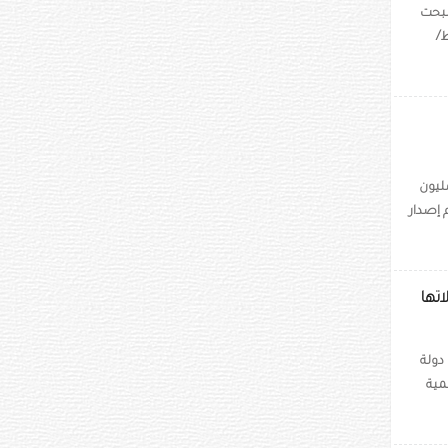
خلال يونيو 2026، بعدما أصبحت
 أنتجت نحو 52 تيراواط/
 بإدراج صكوك دائمة من الشريحة الأولى الإضافية "AT1" بقيمة 300 مليون
 إصدار
تها
دولة
مية