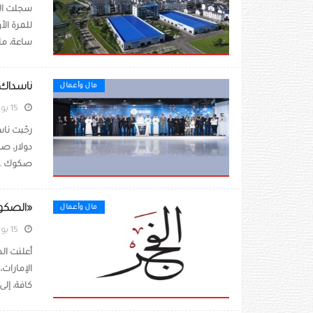
ساعة، ما يمث
ناسداك دب
مال وأعمال
15 يوليو 2026
دولار، ص
صكوك ..
«الصكوك
مال وأعمال
15 يوليو 2026
أعلنت ال
الإمارات،
كافة، إلى