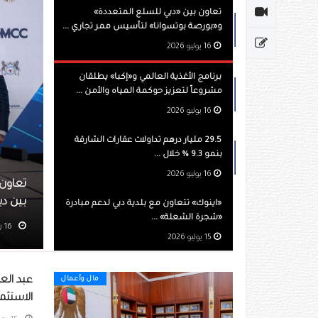
تعاون بين «دبي للسلع المتعددة»
و«بورصة بوتسوانا» لتأسيس ممر تجاري ...
16 يوليو 2026
برنامج الأغذية العالمي و«إكبا» يطلقان
مشروعاً لتعزيز حوكمة المياه والأمن ...
16 يوليو 2026
29.5 مليار درهم تداولات عقارات الشارقة
بنمو 9.3 % خلال ...
16 يوليو 2026
ن «دبي للسلع المتعددة» و«بورصة بوتسوانا» لتأسيس ممر تجاري
وغابورون
«اينوك» تتعاون مع بلدية دبي لدعم مبادرة
«شجرة الشعلة» ...
مشاهده 264
15 يوليو 2026
عبد ال
مال وأعمال
الاستثم