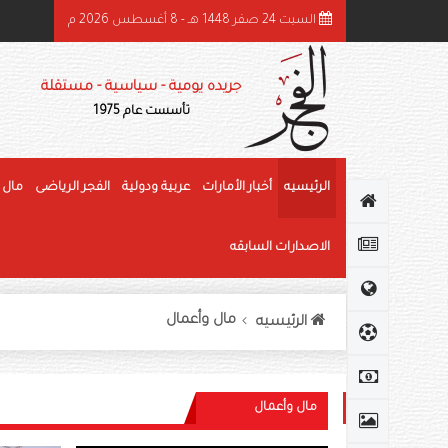
السبت 24 صفر 1448 هـ - 8 أغسطس 2026 م
ئيس الدولة ونائباه يهنئون رئيس كوت ديفوار بذكرى استقلال بلاده
جريده يومية - سياسية - مستقلة
تأسست عام 1975
الرئيسيه
أخبار الأمارات
عربية ودولية
الفجر الرياضى
مال 
الاصدارات السابقه
مال وأعمال
الرئيسيه
مال وأعمال