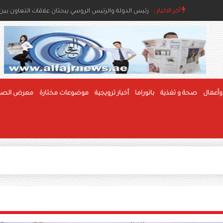
أخر الاخبار :
رئيس الدولة ونائباه يعزون خادم الحرمين بوفاة والدة ال
رئيس الدولة والرئيس الروسي يبحثان علاقات التعاون بين ا
وأعمال
صحة و تغذية
بانوراما
أخبار ترويجية
موضوعات مختارة
معرض الصو