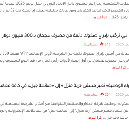
سجلت الطاقة الشمسية إنجازًا غير مسبوق داخل الاتحاد الأوروبي 
للمرة الأولى المصدر الأكبر لتوليد الكهرباء، وفق بيانات تحليلية حديثة، إذ
ل 25% ...
إقرأ المزيد
ي ترحّب بإدراج صكوك دائمة من مصرف عجمان بـ 300 مليون دولار
242 مشاهدة
رحّبت ناسداك دبي أمس
ادرة عن مصرف عجمان، في أول إصدار لأدوات رأس المال من هذا النوع للمصرف.وتم
.
إقرأ المزيد
 الوطنية» تغير مسمّى «ربة منزل» إلى «صانعة جيل» في كافة معاملا
234 مشاهدة
صكوك الوطنية، شركة الادخار والاستثمار المتوافقة مع أحكام الشريعة الإسلامية في 
 عن اعتماد تغيير مسمّى "ربة منزل" إلى "صانعة جيل" في معاملاتها الإلكترونية والرق
 جانب باقة من ...
إقرأ المزيد