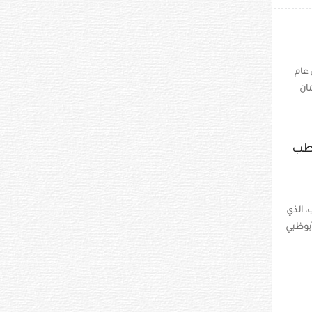
ول من عام
جمان
 للرطب
، الذي
ئة أبوظبي