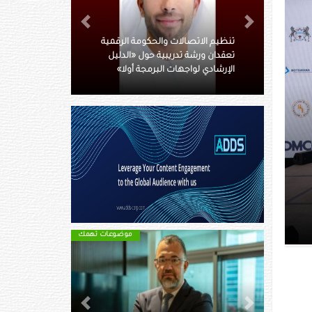
Next
Previous
ومة الرقمية
ل «الدليل
485 مليون درهم أرباح تيكوم
ة أولا»
النصفية بنمو13 %
ياه والأمن
موضوعات تهمك
موضوعات تهمك
Next
Previous