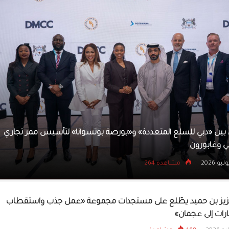
تنظيم الاتصالات والحك
تعقدان ورشة تدريبية حو
الإرشادي لواجهات البرمج
برنامج الأغذية العالمي و«إكبا» يطلقان مشروعاً لتعزيز حوكمة الم
الغذائي في العراق
16 يوليو 2026
مشاهده 350
عزيز بن حميد يطّلع على مستجدات مجموعة «عمل جذب واستقطاب
ارات إلى عجمان»