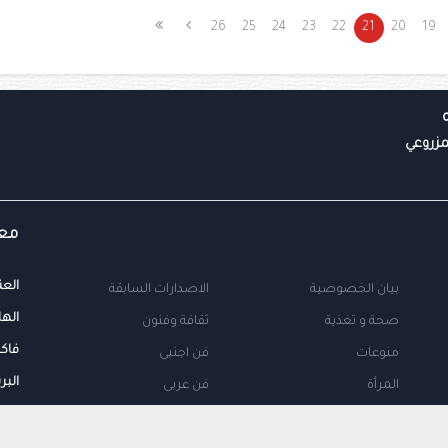
26
25
24
23
22
21
20
19
معل
العن
بيان الخصوصية
الاصدارات السابقة
الها
صحة و تغذية
ثقافة وفنون
فاك
منوعات
فن اجنبى
البر
المرأة
فن عربى
محلية
اتصل بنا