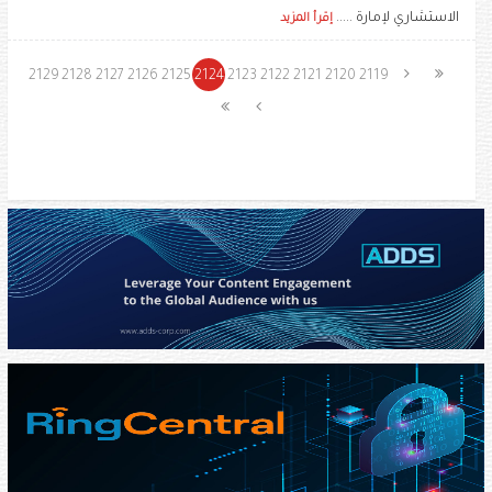
الاستشاري لإمارة .....
إقرأ المزيد
2129
2128
2127
2126
2125
2124
2123
2122
2121
2120
2119