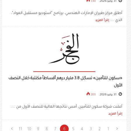
31 يوليو 2026
330
أطلق مركز طيران الإمارات الهندسي، برنامج "استوديو مستقبل المواد"،
الذي .....
إقرأ المزيد
«سكون للتأمين» تسجّل 3.8 مليار درهم أقساطاً مكتتبة خلال النصف
الأول
31 يوليو 2026
203
أعلنت شركة سكون للتأمين، أمس نتائجها المالية للنصف الأول من .....
إقرأ المزيد
11
10
9
8
7
6
5
4
3
2
1