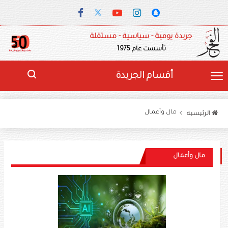
جريدة يومية - سياسية - مستقلة
تأسست عام 1975
أقسام الجريدة
مال وأعمال
الرئيسيه
مال وأعمال