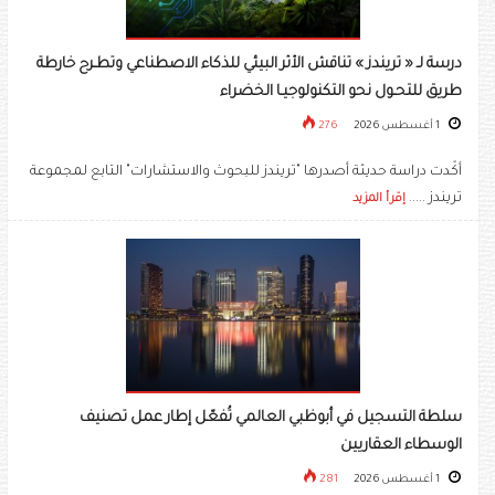
درسة لـ « تريندز » تناقش الأثر البيئي للذكاء الاصطناعي وتطـرح خارطة
طريق للتحـول نحو التكنولوجيـا الخضراء
1 أغسطس 2026
276
أكّدت دراسة حديثة أصدرها "تريندز للبحوث والاستشارات" التابع لمجموعة
تريندز .....
إقرأ المزيد
سلطة التسجيل في أبوظبي العالمي تُفعّل إطار عمل تصنيف
الوسطاء العقاريين
1 أغسطس 2026
281