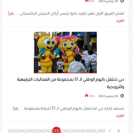
26 نوفمبر 2022
437
افتتح الفريق الأول قمر جاويد باجوا رئيس أركان الجيش الباكستاني .....
إقرأ
المزيد
دبي تحتفل باليوم الوطني الـ 51 بمجموعة من الفعاليات الترفيهية
والترويجية
26 نوفمبر 2022
376
تستعد إمارة دبي للاحتفال باليوم الوطني الـ 51 للدولة بمجموعة .....
إقرأ
المزيد
2997
2996
2995
2994
2993
2992
2991
2990
2989
2988
2987