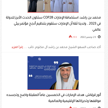
محمد بن راشد: استضافة الإمارات COP28 ستكون الحدث الأبرز للدولة
في 2023 .. ولدينا ثقة أن الإمارات ستقوم بتنظيم أنجح مؤتمر بيئي
عالمي
23 نوفمبر 2022
293
أكد صاحب السمو الشيخ محمد بن راشد آل مكتوم، نائب .....
إقرأ المزيد
أنور قرقاش: هدف الإمارات في الخمسين عاماً المقبلة واضح وتجسده
مواقفها وتحركاتها الإقليمية والعالمية