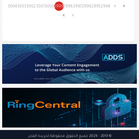
3004
3003
3002
3001
3000
2999
2998
2997
2996
2995
2994
© 2013
- 2026 جميع الحقوق محفوظة
لجريدة الفجر
.