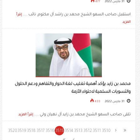
31 مارس 2022
477
استقبل صاحب السمو الشيخ محمد بن راشد آل مكتوم، نائب .....
إقرأ
المزيد
محمد بن زايد يؤكد أهمية تغليب لغة الحوار والتفاهم ودعم الحلول
والتسويات السلمية لاحتواء الأزمة
31 مارس 2022
433
تلقى صاحب السمو الشيخ محمد بن زايد آل نهيان ولي .....
إقرأ المزيد
3520
3519
3518
3517
3516
3515
3514
3513
3512
3511
3510