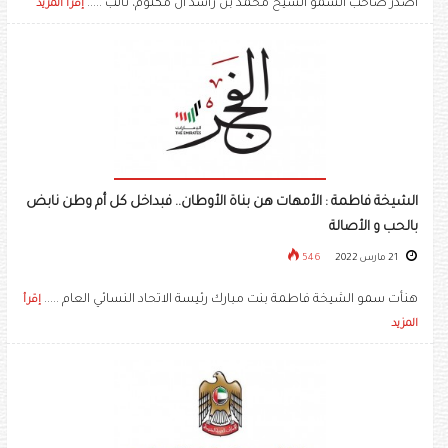
أصدر صاحب السمو الشيخ محمد بن راشد آل مكتوم، نائب .....
إقرأ المزيد
الشيخة فاطمة : الأمهات هن بناة الأوطان.. فبداخل كل أم وطن نابض
بالحب و الأصالة
21 مارس 2022
546
هنأت سمو الشيخة فاطمة بنت مبارك رئيسة الاتحاد النسائي العام .....
إقرأ
المزيد