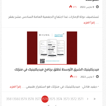
المتوسط
8 مارس 2022
375
تستضيف دولة الإمارات غدا اجتماع الجمعية العامة السادس عشر بمقر
.....
إقرأ المزيد
ميديكلينيك الشرق الأوسط تطلق برنامج ميديكلينيك في منزلك
7 مارس 2022
413
• ديفيد هادلي : ميديكلينيك في منزلك هو استمرار طبيعي .....
إقرأ المزيد
3581
3580
3579
3578
3577
3576
3575
3574
3573
3572
3571