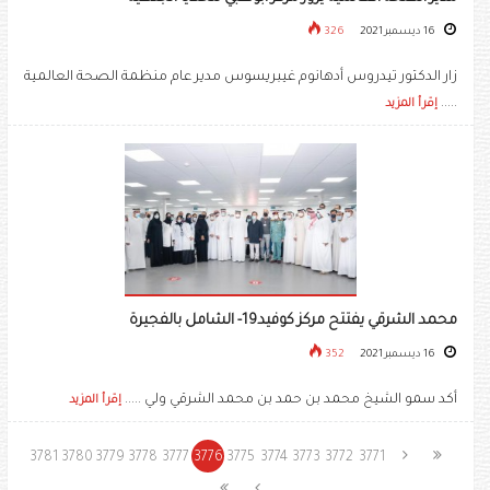
16 ديسمبر 2021
326
زار الدكتور تيدروس أدهانوم غيبريسوس مدير عام منظمة الصحة العالمية
.....
إقرأ المزيد
محمد الشرقي يفتتح مركز كوفيد19- الشامل بالفجيرة
16 ديسمبر 2021
352
أكد سمو الشيخ محمد بن حمد بن محمد الشرقي ولي .....
إقرأ المزيد
3781
3780
3779
3778
3777
3776
3775
3774
3773
3772
3771