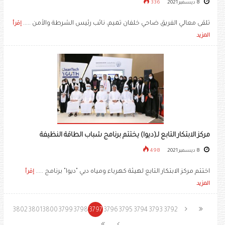
8 ديسمبر 2021
336
تلقى معالي الفريق ضاحي خلفان تميم، نائب رئيس الشرطة والأمن .....
إقرأ
المزيد
مركز الابتكار التابع لـ(ديوا) يختتم برنامج شباب الطاقة النظيفة
8 ديسمبر 2021
498
اختتم مركز الابتكار التابع لهيئة كهرباء ومياه دبي "ديوا" برنامج .....
إقرأ
المزيد
3802
3801
3800
3799
3798
3797
3796
3795
3794
3793
3792