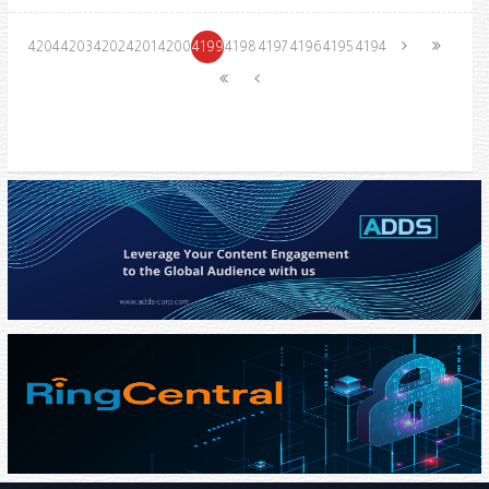
4204
4203
4202
4201
4200
4199
4198
4197
4196
4195
4194