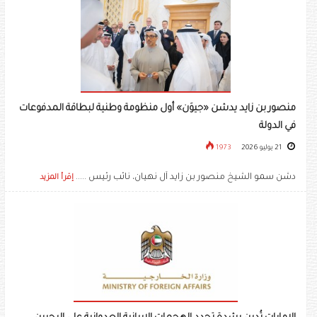
منصور بن زايد يدشن «جيوَن» أول منظومة وطنية لبطاقة المدفوعات
في الدولة
21 يوليو 2026
1973
دشن سمو الشيخ منصور بن زايد آل نهيان، نائب رئيس .....
إقرأ المزيد