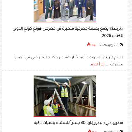
«تريندز» يضع بصمة معرفية متميزة في معرض هونغ كونغ الدولي
للكتاب 2026
22 يوليو 2026
104
اختتم «تريندز للبحوث والاستشارات»، عبر مكتبه الافتراضي في الصين،
مشاركة .....
إقرأ المزيد
«طرق دبي» تطور إنارة 30 جسراً للمشاة بتقنيات ذكية