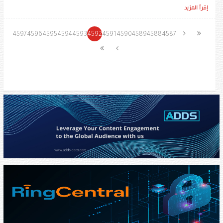
إقرأ المزيد
4597
4596
4595
4594
4593
4592
4591
4590
4589
4588
4587