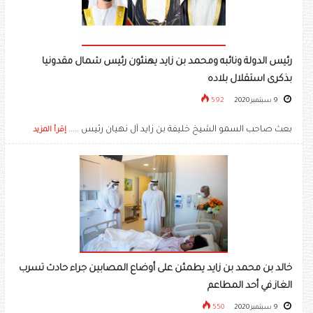
رئيس الدولة ونائبه ومحمد بن زايد يهنئون رئيس شمال مقدونيا
بذكرى استقلال بلاده
9 سبتمبر 2020
592
بعث صاحب السمو الشيخ خليفة بن زايد آل نهيان رئيس .....
إقرأ المزيد
خالد بن محمد بن زايد يطمئن على أوضاع المصابين جراء حادث تسرب
الغاز في أحد المطاعم
9 سبتمبر 2020
550