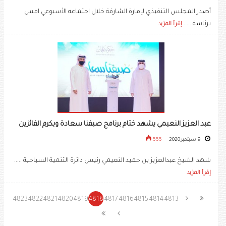
أصدر المجلس التنفيذي لإمارة الشارقة خلال اجتماعه الأسبوعي امس
برئاسة .....
إقرأ المزيد
عبد العزيز النعيمي يشهد ختام برنامج صيفنا سعادة ويكرم الفائزين
9 سبتمبر 2020
555
شهد الشيخ عبدالعزيز بن حميد النعيمي رئيس دائرة التنمية السياحية .....
إقرأ المزيد
4823
4822
4821
4820
4819
4818
4817
4816
4815
4814
4813