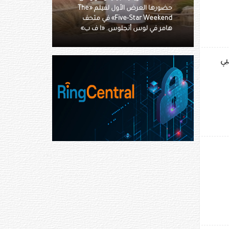
حضورها العرض الأول لفيلم «The
للأزياء النسائية لخريف وشتاء
Five-Star Weekend» في متحف
2026-2027 ضمن أسبوع الموضة
س أنجلوس. «ا ف ب»
في باريس. «ا ف ب»
بي