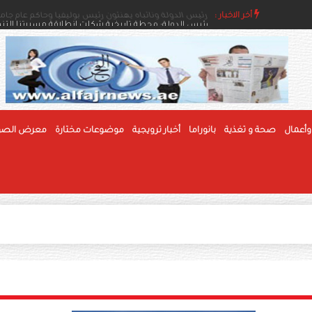
اء والإنسانية
أخر الاخبار :
رئيس الدولة ونائباه يهنئون رئيس بوليفيا وحاكم عام جام
وأعمال
صحة و تغذية
بانوراما
أخبار ترويجية
موضوعات مختارة
معرض الصو