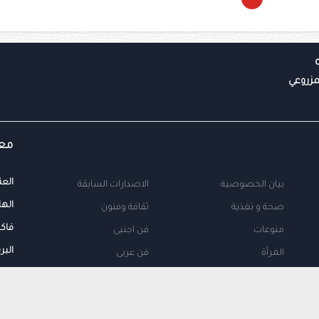
معل
العن
بيان الخصوصية
الاصدارات السابقة
الها
صحة و تغذية
ثقافة وفنون
فاك
منوعات
فن اجنبى
البر
المرأة
فن عربى
محلية
اتصل بنا
طب
اعلن معنا