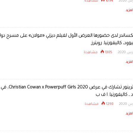
1094 مشاهدة
لمزيد
هامر في لو
كساندر لدى حضورها العرض الأول لفيلم ديزني «مولان» على مسرح دول
ود، كاليفورنيا. رويترز
1385 مشاهدة
لمزيد
ميغان ترينور تشارك في عرض Christian Cowan x Powerpuff Girls 2020، في
، كاليفورنيا. ا ف ب
1298 مشاهدة
لمزيد