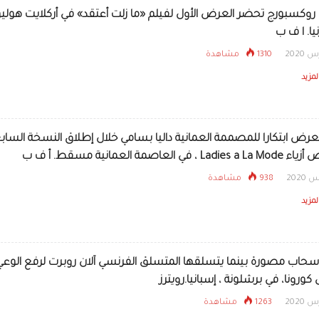
روكسبورج تحضر العرض الأول لفيلم «ما زلت أعتقد» في أركلايت هوليو
يا. ا ف ب
1310 مشاهدة
لمزيد
رض ابتكارا للمصممة العمانية داليا بسامي خلال إطلاق النسخة الساب
 في العاصمة العمانية مسقط. أ ف ب
938 مشاهدة
لمزيد
حاب مصورة بينما يتسلقها المتسلق الفرنسي آلان روبرت لرفع الوع
رونا، في برشلونة ، إسبانيا.رويترز
1263 مشاهدة