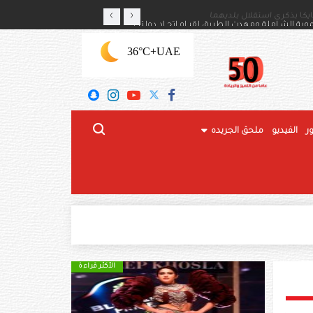
‹
›
ايكا بذكرى استقلال بلديهما
رئيس الدولة: محطة تاريخية 
+36°C
UAE
ر
الفيديو
ملحق الجريده
الأكثر قراءة
الأكثر قراءة