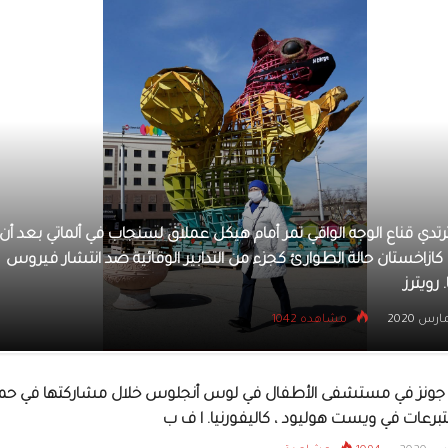
ممثلة بوليو
أزياء من تص
2020 في نيودلهي. ا ف ب
 أن
وس
امرأة بجانبها كلبها تنظر من شرفة منزلها وتصفق للأطقم 
المعنوية أثناء أزمة فيروس كورونا، في ميلانو، إيطاليا. رويتر
15 مارس 2020
مشاهده 1017
 جونز في مستشفى الأطفال في لوس أنجلوس خلال مشاركتها في حمل
تبرعات في ويست هوليود ، كاليفورنيا. ا ف ب
الممثلة الأم