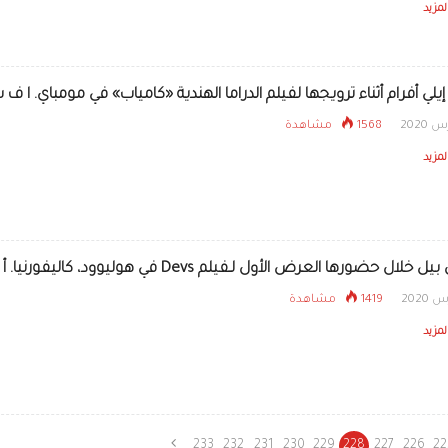
لمزيد
إيلي أفرام أثناء ترويجها لفيلم الدراما الهندية «كامياب» في مومباي. ا ف 
1568 مشاهدة
لمزيد
لال حضورها العرض الأول لـفيلم Devs في هوليوود، كاليفورنيا. أ ف ب
1419 مشاهدة
لمزيد
233
232
231
230
229
228
227
226
22