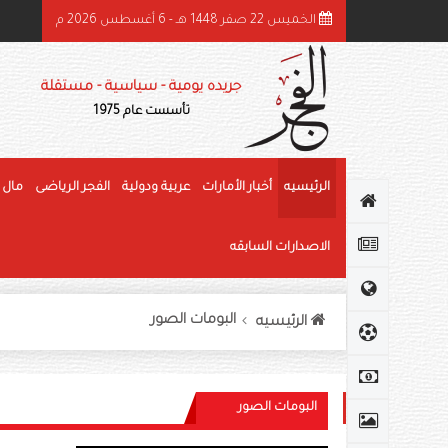
الخميس 22 صفر 1448 هـ - 6 أغسطس 2026 م
ميد بن راشد: الشيخ زايد قائد عظيم وحّد الصف وأرسى دعائم النهضة وغرس قيم العط
جريده يومية - سياسية - مستقلة
تأسست عام 1975
الرئيسيه
أخبار الأمارات
عربية ودولية
الفجر الرياضى
مال 
الاصدارات السابقه
البومات الصور
الرئيسيه
البومات الصور