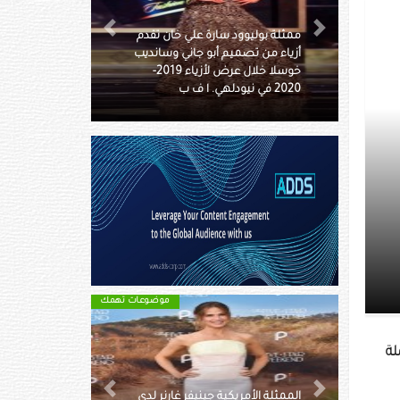
ود سارة علي خان تقدم
قرويون وعمال غابات يتجمعون
Next
Previous
ميم أبو جاني وسانديب
حول جثة فيل بري بالقرب من غابة
خوسلا خلال عرض لأزياء 2019-
بوندابارا في مقاطعة كامروب
بشمال شرق الهند. أ ف ب
الطبية، لرفع الروح
ز
موضوعات تهمك
موضوعات تهمك
ة
الممثلة الصينية فان بينغ بينغ لدى
ريكية جينيفر غارنر لدى
حضورها عرض أزياء روبرت وون
Next
Previous