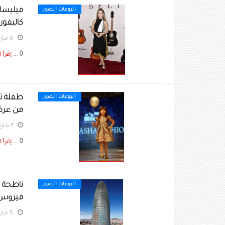
ميليسا 
البومات الصور
كاليفورن
8 مارس 2020
0 ...
إقرأ ا
طفلة تع
البومات الصور
من عرض أزياء Ladies a La Mode ،
7 مارس 2020
0 ...
إقرأ ا
ناطحة س
البومات الصور
فيروس كو
5 مارس 2020