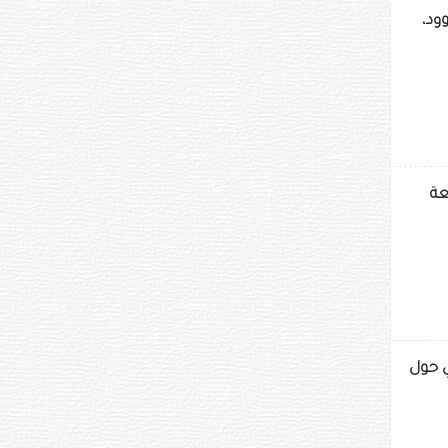
ود،
عة
ي حول