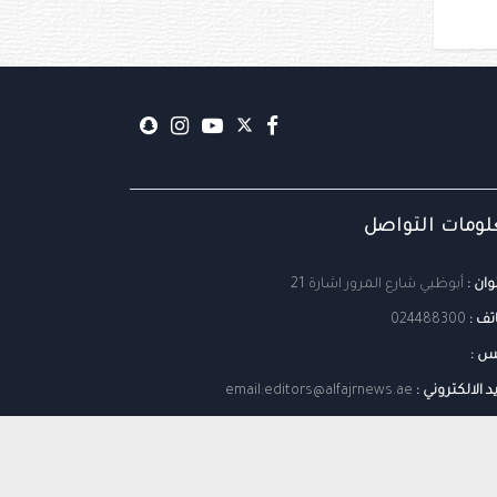
ومات التواصل
وان :
أبوظبي شارع المرور اشارة 21
تف :
024488300
س :
يد الالكتروني :
email:editors@alfajrnews.ae