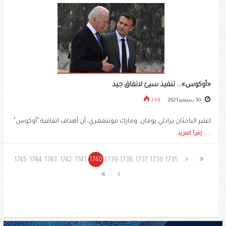
«أوكوس»... تنفيذ سيئ لاتفاق جيد
30 سبتمبر 2021
338
اعتبر الباحثان برادلي بومان، ومارك مونتغمري، أن أهداف اتفاقية “أوكوس”
.....
إقرأ المزيد
1745
1744
1743
1742
1741
1740
1739
1738
1737
1736
1735