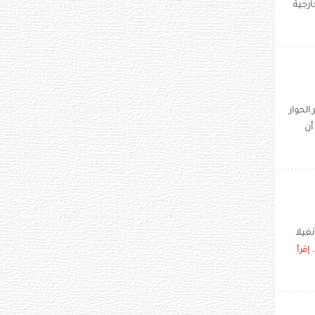
ارجية
الحوار
أن
غيلا
.
إقرأ