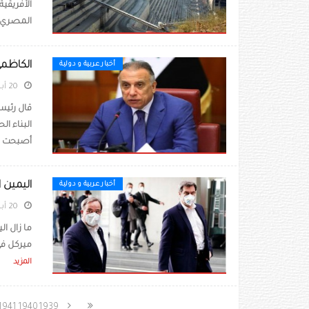
الأفريقي
المصري ا
الكاظمي
أخبار عربية و دولية
20 أبريل 2021
قال رئيس
البناء ا
أصبحت الق
اليمين ا
أخبار عربية و دولية
20 أبريل 2021
ما زال ا
ميركل في 
المزيد
1941
1940
1939