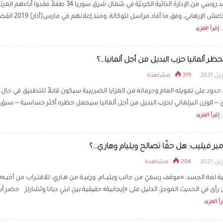
تسلّم وفد روسي من الإدارة الذاتية الكرديّة في شمال شرق سوريا 34 طفلاً فقدوا
بتنظيم داعش الإرهابي، وفق ما أفاد مراسل
ترامب: مضيق هرمز سيُفتح 
جدا.. وإلا سنضرب إيران بق
.
إقرأ المزيد
 ألمانيا حزب البديل من أجل ألمانيا...؟
319 مشاهدة
حدود على تمويله العام وحرمانه من المزايا الضريبية سيكون قابلاً للتطبيق في حال 
 -- الوزن البرلماني لحزب البديل من أجل ألمانيا سيجعل حظره أكثر حساسية -- سبق 
.
إقرأ المزيد
أمير فيليب: هل حقًا تصالح ويليام وهاري...؟
284 مشاهدة
ة لغة الجسد: «موقف رسميّ من جانب ويليــام، ورغبـة من هـاري، للاقتـراب من أخيـه» 
أى في الحديث الموجز، الدليل على «إيجابية» حقيقية بين ابني ديانا وتشارلز حضر أبن
أ المزيد