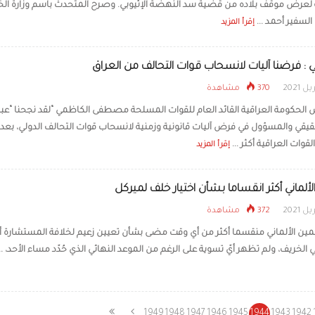
ة لعرض موقف بلاده من قضية سد النهضة الإثيوبي. وصرح المتحدث باسم وزارة الخ
لسفير أحمد ...
إقرأ المزيد
 : فرضنا آليات لانسحاب قوات التحالف من العراق
370 مشاهدة
 الحكومة العراقية القائد العام للقوات المسلحة مصطفى الكاظمي “لقد نجحنا “عبر 
لحقيقي والمسؤول في فرض آليات قانونية وزمنية لانسحاب قوات التحالف الدولي، بعد 
وات العراقية أكثر ...
إقرأ المزيد
لألماني أكثر انقساما بشأن اختيار خلف لميركل
372 مشاهدة
ليمين الألماني منقسما أكثر من أي وقت مضى بشأن تعيين زعيم لخلافة المستشارة أن
الخريف، ولم تظهر أيّ تسوية على الرغم من الموعد النهائي الذي حُدّد مساء الأحد، ..
1949
1948
1947
1946
1945
1944
1943
1942