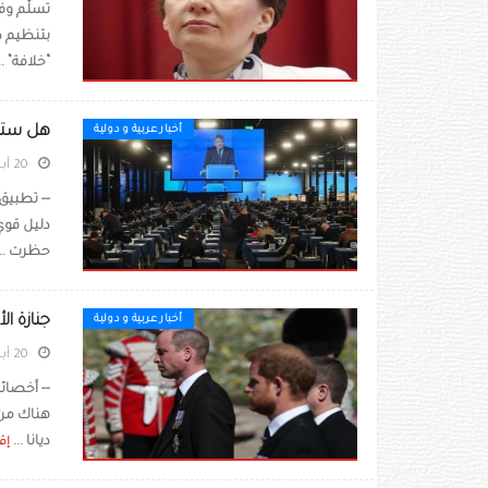
“خلافة” ..
هل ستحظر
أخبار عربية و دولية
20 أبريل 2021
-- تطبيق 
دليل قوي
حظرت ..
جنازة ال
أخبار عربية و دولية
20 أبريل 2021
-- أخصائي
هناك من ر
ديانا ...
إقر