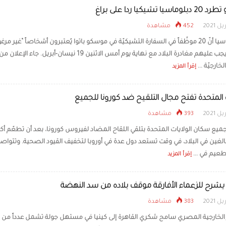
ا تشيكيا ردا على براغ
452 مشاهدة
أعلنت روسيا أنّ 20 موظّفاً في السفارة التشيكيّة في موسكو باتوا يُعتبرون أشخاصاً “غير مر
فيهم” ويجب عليهم مغادرة البلاد مع نهاية يوم أمس الاثنين 19 نيسان-أبريل. جاء ا
خارجيّة ...
إقرأ المزيد
ت المتحدة تفتح مجال التلقيح ضد كورونا للجميع
393 مشاهدة
ميع سكان الولايات المتحدة بتلقي اللقاح المضاد لفيروس كورونا، بعد أن تطعّم أك
لغين في البلاد، في وقت تستعد دول عدة في أوروبا لتخفيف القيود الصحية. وتتواص
طعيم في ...
إقرأ المزيد
رح للزعماء الأفارقة موقف بلاده من سد النهضة
383 مشاهدة
ر الخارجية المصري سامح شكري القاهرة إلى كينيا في مستهل جولة تشمل عدداً من ا