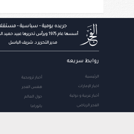
جريده يومية - سياسية - مستقله
أسسها عام 1975 ويرأس تحريرها عبيد حميد المزروعي
مدير التحرير د. شريف الباسل
روابط سريعه
الرئيسية
أخبار ترويجية
اخبار الإمارات
همس الفجر
أخبار عربية و دولية
حول العالم
الفجر الرياضى
بانوراما
المال والاعمال
سياحة
مجتمع الإمارات
علوم