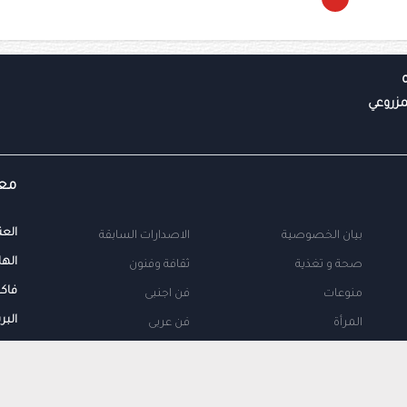
معل
العن
بيان الخصوصية
الاصدارات السابقة
الها
صحة و تغذية
ثقافة وفنون
فاك
منوعات
فن اجنبى
البر
المرأة
فن عربى
محلية
اتصل بنا
طب
اعلن معنا