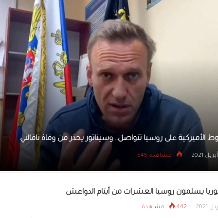
بوتين: ماكرون لا يفهم النز
ناغورني
سوريا.. البنزين «يتبخر» والأزمة تتفاقم في السويداء وحماة
20 أبريل 2021
مشاهده 478
وريا يسلمون روسيا العشرات من أيتام الدواعش
442 مشاهدة