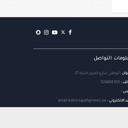
ومات التواصل
وان :
أبوظبي شارع المرور اشارة 21
تف :
024488300
س :
يد الالكتروني :
email:editors@alfajrnews.ae