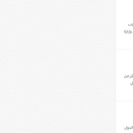
غوب
لإعلان من وزارة
ثر من
ل
لدول