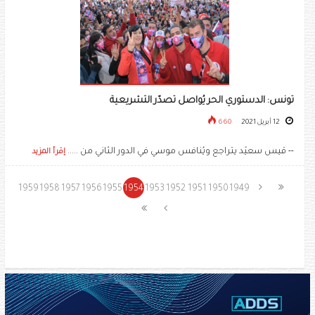
تونس: الدستوري الحر يُواصل تصدّر التشريعية
12 أبريل 2021
660
-- قيس سعيّد يتراجع ويُنافس موسي في الدور الثاني من .....
إقرأ المزيد
1959
1958
1957
1956
1955
1954
1953
1952
1951
1950
1949