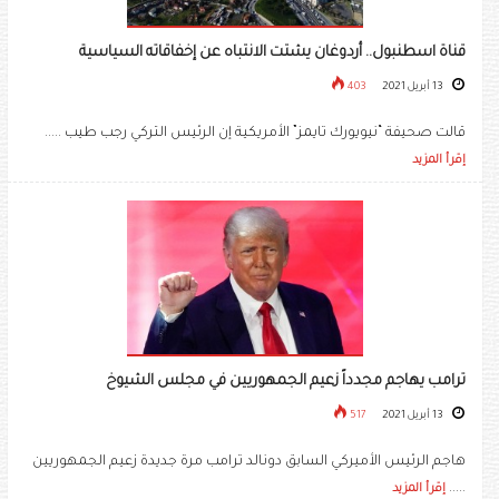
قناة اسطنبول.. أردوغان يشتت الانتباه عن إخفاقاته السياسية
13 أبريل 2021
403
قالت صحيفة “نيويورك تايمز” الأمريكية إن الرئيس التركي رجب طيب .....
إقرأ المزيد
ترامب يهاجم مجدداً زعيم الجمهوريين في مجلس الشيوخ
13 أبريل 2021
517
هاجم الرئيس الأميركي السابق دونالد ترامب مرة جديدة زعيم الجمهوريين
.....
إقرأ المزيد