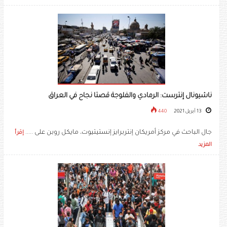
ناشيونال إنترست: الرمادي والفلوجة قصتا نجاح في العراق
13 أبريل 2021
440
جال الباحث في مركز أمريكان إنتربرايز إنستيتيوت، مايكل روبن على .....
إقرأ
المزيد