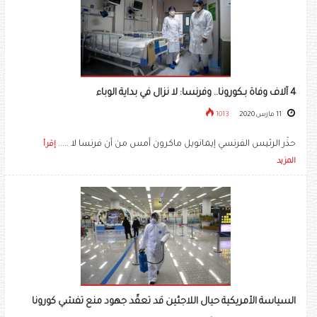
4 آلاف وفاة بـكورونا.. وفرنسا: لا نزال في بداية الوباء
11 مارس 2020
1013
حذّر الرئيس الفرنسي إيمانويل ماكرون أمس من أن فرنسا لا .....
إقرأ
المزيد
السياسة الأمريكية حيال اللاجئين قد تعقّد جهود منع تفشي كورونا