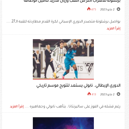
برشلونة للاقتراب أكثر من اللقب وريال مدريد لتأمين الوصافة
2 مايو 2023
475
يواصل برشلونة متصدر الدوري الإسباني لكرة القدم مطاردته للقبه الـ27 .....
إقرأ المزيد
الدوري الإيطالي.. نابولي يستعد لتتويج موسم تاريخي
2 مايو 2023
413
رغم فشله في الفوز على ساليرنتانا ، يتأهب نابولي وجماهيره .....
إقرأ المزيد