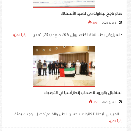
ختام ناجح لبطولة دبي لصيد الأسماك
3 مايو 2023
406
• المرزوقي بطلا لفئة الكنعد بوزن 28.5 كلغ • (23.7) تهدي .....
إقرأ المزيد
استقبال بالورود لأصحاب إنجاز آسيا في التجديف
3 مايو 2023
377
-- العبيدلي: أبطالنا كانوا عند حسن الظن والقادم أفضل وجدت بعثة .....
إقرأ المزيد