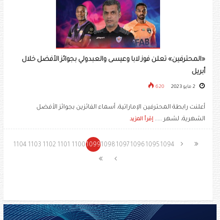
«المحترفين» تعلن فوز لابا وعيسى والعبدولي بجوائز الأفضل خلال
أبريل
2 مايو 2023
620
أعلنت رابطة المحترفين الإماراتية، أسماء الفائزين بجوائز الأفضل
الشهرية، لشهر .....
إقرأ المزيد
1104
1103
1102
1101
1100
1099
1098
1097
1096
1095
1094