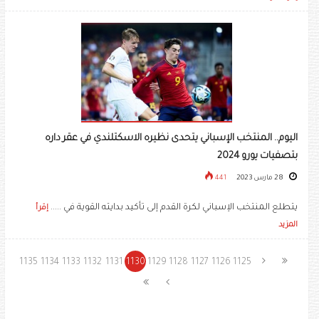
اليوم.. المنتخب الإسباني يتحدى نظيره الاسكتلندي في عقر داره
بتصفيات يورو 2024
28 مارس 2023
441
يتطلع المنتخب الإسباني لكرة القدم إلى تأكيد بدايته القوية في .....
إقرأ
المزيد
1135
1134
1133
1132
1131
1130
1129
1128
1127
1126
1125